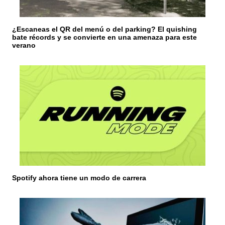
t
r
¿Escaneas el QR del menú o del parking? El quishing
bate récords y se convierte en una amenaza para este
a
verano
d
a
s
Spotify ahora tiene un modo de carrera