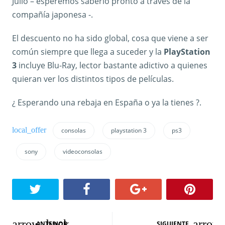
Julio – esperemos saberlo pronto a través de la
compañía japonesa -.
El descuento no ha sido global, cosa que viene a ser
común siempre que llega a suceder y la
PlayStation
3
incluye Blu-Ray, lector bastante adictivo a quienes
quieran ver los distintos tipos de películas.
¿ Esperando una rebaja en España o ya la tienes ?.
consolas
playstation 3
ps3
sony
videoconsolas
N
ANTERIOR
SIGUIENTE