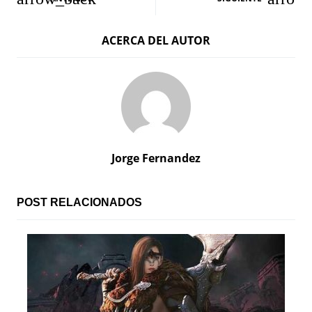
a
ACERCA DEL AUTOR
v
e
g
a
c
Jorge Fernandez
i
ó
POST RELACIONADOS
n
d
e