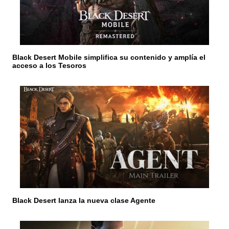
e
n
t
r
Black Desert Mobile simplifica su contenido y amplía el
acceso a los Tesoros
a
d
a
s
Black Desert lanza la nueva clase Agente