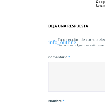
Googl
lanza
e
n
t
DEJA UNA RESPUESTA
r
Tu dirección de correo ele
a
Los campos obligatorios están mar
d
Comentario
*
a
s
Nombre
*