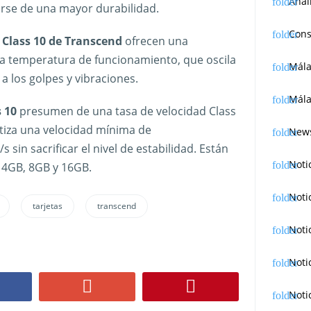
Anál
arse de una mayor durabilidad.
Cons
 Class 10 de Transcend
ofrecen una
o a temperatura de funcionamiento, que oscila
Mál
 a los golpes y vibraciones.
Mála
 10
presumen de una tasa de velocidad Class
ntiza una velocidad mínima de
News
 sin sacrificar el nivel de estabilidad. Están
Noti
 4GB, 8GB y 16GB.
Noti
tarjetas
transcend
Noti
Noti
Noti