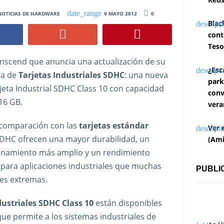
NOTICIAS DE HARDWARE
9 MAYO 2012
0
Blac
cont
Teso
nscend que anuncia una actualización de su
¿Esc
ea de
Tarjetas Industriales SDHC
: una nueva
park
jeta Industrial SDHC Class 10 con capacidad
conv
16 GB.
vera
comparación con las
tarjetas estándar
Ver 
s SDHC ofrecen una mayor durabilidad, un
(Ami
onamiento más amplio y un rendimiento
 para aplicaciones industriales que muchas
PUBLI
nes extremas.
dustriales SDHC Class 10
están disponibles
ue permite a los sistemas industriales de