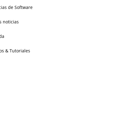
cias de Software
s noticias
da
os & Tutoriales