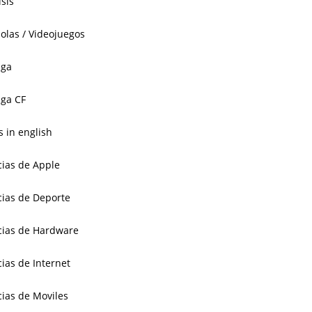
isis
olas / Videojuegos
aga
ga CF
 in english
cias de Apple
cias de Deporte
cias de Hardware
cias de Internet
cias de Moviles