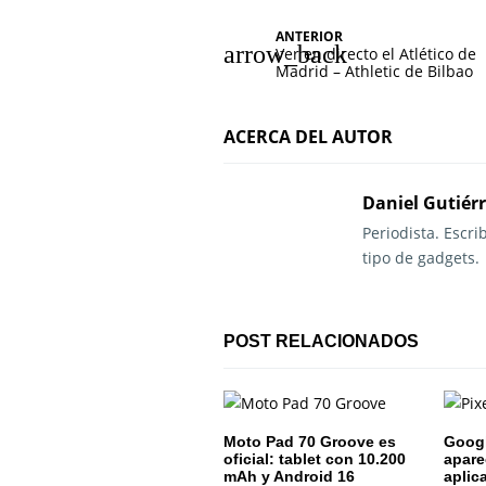
N
ANTERIOR
Ver en directo el Atlético de
a
Madrid – Athletic de Bilbao
v
ACERCA DEL AUTOR
e
g
Daniel Gutiér
a
Periodista. Escr
tipo de gadgets.
c
i
POST RELACIONADOS
ó
n
d
Moto Pad 70 Groove es
Googl
oficial: tablet con 10.200
apare
e
mAh y Android 16
aplic