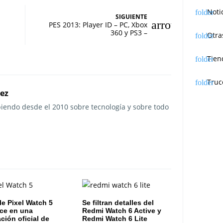
Noti
SIGUIENTE
PES 2013: Player ID – PC, Xbox
360 y PS3 –
Otra
Tien
Truc
rez
ibiendo desde el 2010 sobre tecnología y sobre todo
e Pixel Watch 5
Se filtran detalles del
ce en una
Redmi Watch 6 Active y
ación oficial de
Redmi Watch 6 Lite