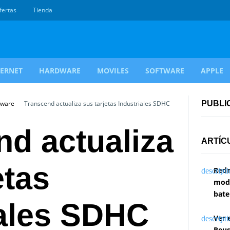
fertas
Tienda
TERNET
HARDWARE
MOVILES
SOFTWARE
APPLE
dware
Transcend actualiza sus tarjetas Industriales SDHC
PUBLI
nd actualiza
ARTÍC
etas
Redm
modi
bate
iales SDHC
Ver 
Reus