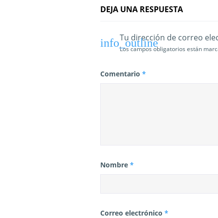
t
DEJA UNA RESPUESTA
r
Tu dirección de correo ele
a
Los campos obligatorios están mar
d
Comentario
*
a
s
Nombre
*
Correo electrónico
*