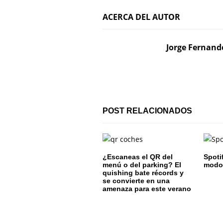
v
ACERCA DEL AUTOR
e
g
Jorge Fernand
a
c
i
POST RELACIONADOS
ó
n
d
¿Escaneas el QR del
Spoti
menú o del parking? El
modo 
e
quishing bate récords y
se convierte en una
amenaza para este verano
e
n