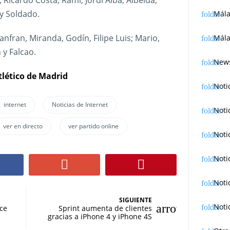
, Ricardo Costa, Rami, Jordi Alba; Albelda,
 y Soldado.
Mál
uanfran, Miranda, Godín, Filipe Luis; Mario,
Mála
 y Falcao.
News
Atlético de Madrid
Noti
internet
Noticias de Internet
Noti
ver en directo
ver partido online
Noti
Noti
Noti
SIGUIENTE
Noti
ce
Sprint aumenta de clientes
gracias a iPhone 4 y iPhone 4S