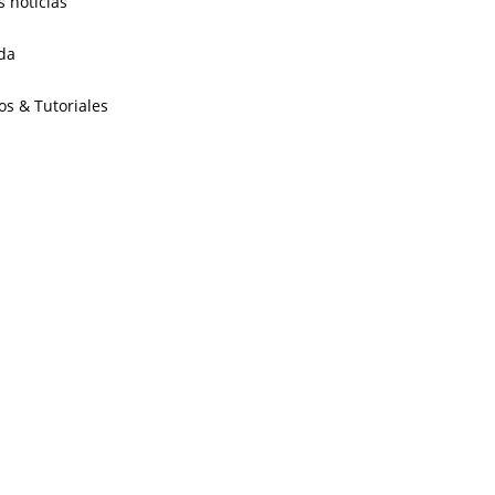
s noticias
da
os & Tutoriales