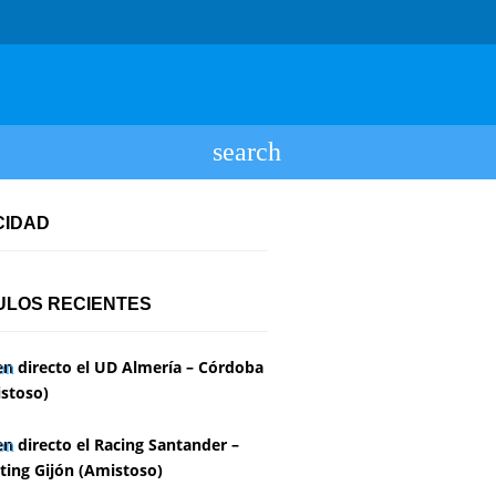
CIDAD
ULOS RECIENTES
en directo el UD Almería – Córdoba
stoso)
en directo el Racing Santander –
ting Gijón (Amistoso)