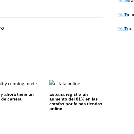
Otra
Tien
ez
Truc
fy ahora tiene un
España registra un
de carrera
aumento del 81% en las
estafas por falsas tiendas
online