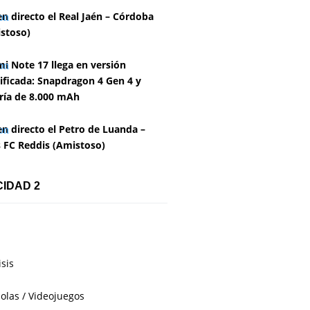
en directo el Real Jaén – Córdoba
stoso)
i Note 17 llega en versión
ficada: Snapdragon 4 Gen 4 y
ría de 8.000 mAh
en directo el Petro de Luanda –
 FC Reddis (Amistoso)
CIDAD 2
isis
olas / Videojuegos