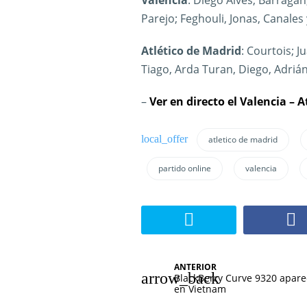
Valencia
: Diego Alves; Barragán
Parejo; Feghouli, Jonas, Canales
Atlético de Madrid
: Courtois; J
Tiago, Arda Turan, Diego, Adrián
–
Ver en directo el Valencia – 
atletico de madrid
partido online
valencia
N
ANTERIOR
BlackBerry Curve 9320 apare
a
en Vietnam