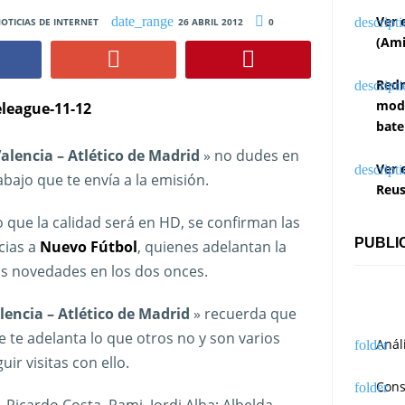
Ver 
OTICIAS DE INTERNET
26 ABRIL 2012
0
(Ami
Redm
modi
bate
Valencia – Atlético de Madrid
» no dudes en
Ver 
abajo que te envía a la emisión.
Reus
o que la calidad será en HD, se confirman las
PUBLI
cias a
Nuevo Fútbol
, quienes adelantan la
s novedades en los dos onces.
alencia – Atlético de Madrid
» recuerda que
ue te adelanta lo que otros no y son varios
Anál
r visitas con ello.
Cons