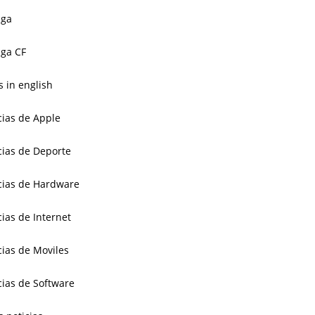
aga
ga CF
 in english
cias de Apple
cias de Deporte
cias de Hardware
cias de Internet
cias de Moviles
cias de Software