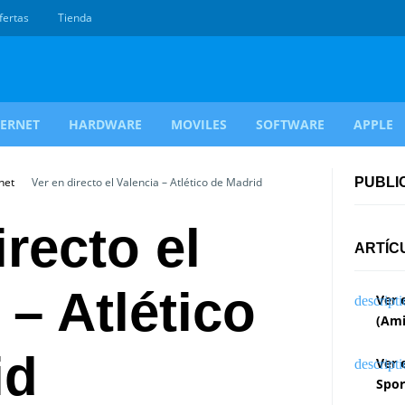
fertas
Tienda
TERNET
HARDWARE
MOVILES
SOFTWARE
APPLE
net
Ver en directo el Valencia – Atlético de Madrid
PUBLI
irecto el
ARTÍC
 – Atlético
Ver 
(Ami
id
Ver 
Spor