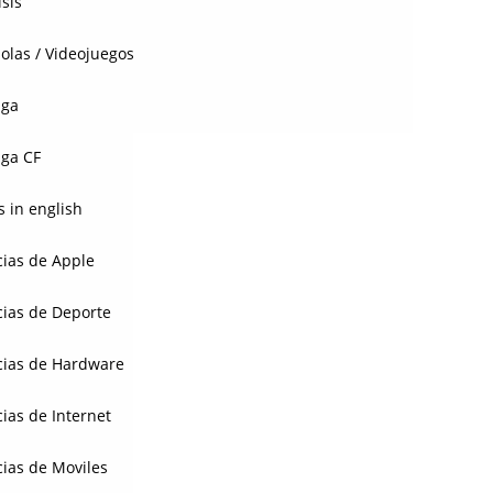
isis
olas / Videojuegos
aga
ga CF
 in english
cias de Apple
cias de Deporte
cias de Hardware
cias de Internet
cias de Moviles