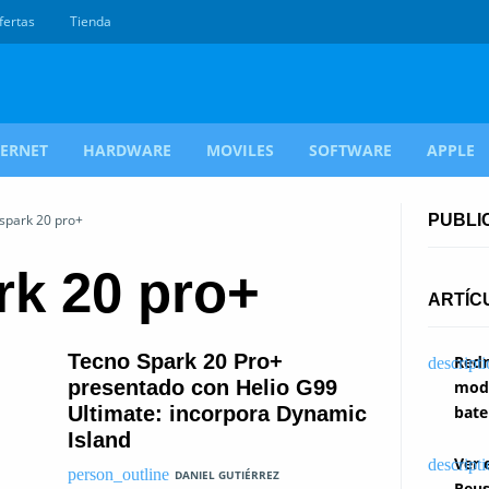
fertas
Tienda
TERNET
HARDWARE
MOVILES
SOFTWARE
APPLE
 spark 20 pro+
PUBLI
rk 20 pro+
ARTÍC
Tecno Spark 20 Pro+
Redm
presentado con Helio G99
modi
Ultimate: incorpora Dynamic
bate
Island
Ver 
DANIEL GUTIÉRREZ
Reus