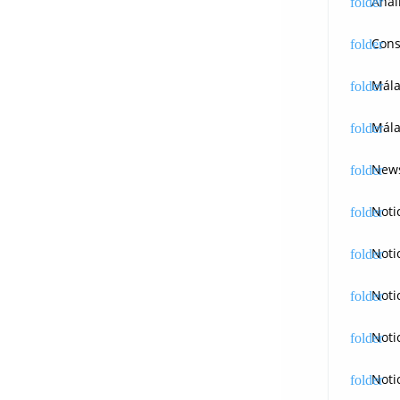
Anál
Cons
Mál
Mála
News
Noti
Noti
Noti
Noti
Noti