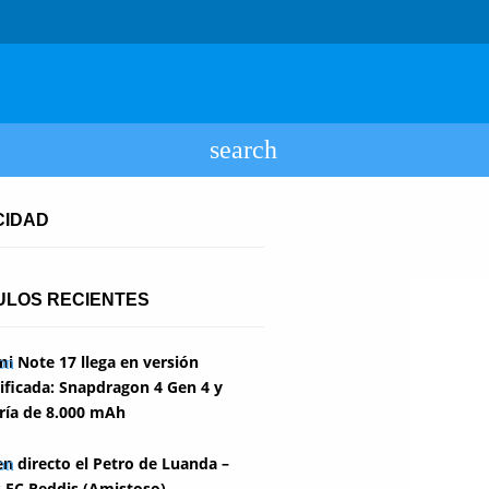
CIDAD
ULOS RECIENTES
i Note 17 llega en versión
ficada: Snapdragon 4 Gen 4 y
ría de 8.000 mAh
en directo el Petro de Luanda –
 FC Reddis (Amistoso)