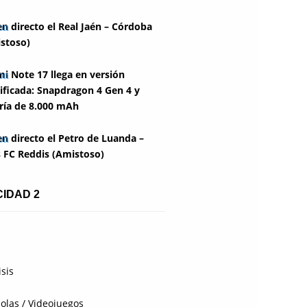
en directo el Real Jaén – Córdoba
stoso)
i Note 17 llega en versión
ficada: Snapdragon 4 Gen 4 y
ría de 8.000 mAh
en directo el Petro de Luanda –
 FC Reddis (Amistoso)
CIDAD 2
isis
olas / Videojuegos