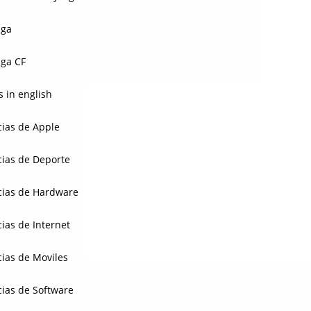
aga
ga CF
 in english
cias de Apple
cias de Deporte
cias de Hardware
cias de Internet
cias de Moviles
cias de Software