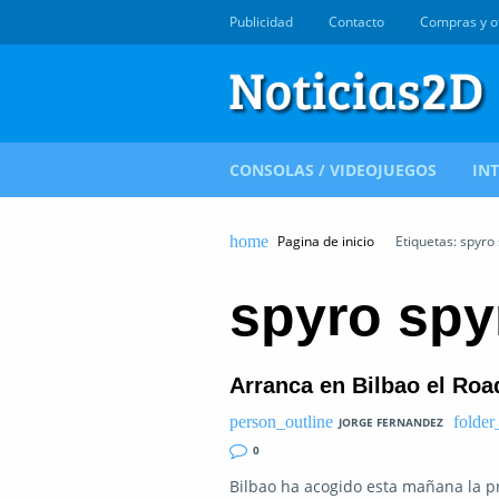
Publicidad
Contacto
Compras y o
CONSOLAS / VIDEOJUEGOS
IN
Pagina de inicio
Etiquetas: spyro
spyro spy
Arranca en Bilbao el R
JORGE FERNANDEZ
0
Bilbao ha acogido esta mañana la p