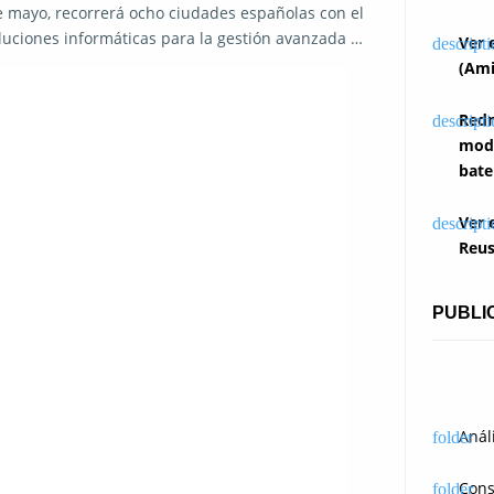
e mayo, recorrerá ocho ciudades españolas con el
oluciones informáticas para la gestión avanzada …
Ver 
(Ami
Redm
modi
bate
Ver 
Reus
PUBLI
Anál
Cons