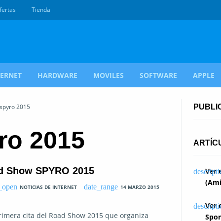
fertas
Tienda
TERNET
HARDWARE
MOVILES
SOFTWARE
APPLE
 spyro 2015
PUBLI
ro 2015
ARTÍC
oad Show SPYRO 2015
Ver 
(Ami
NOTICIAS DE INTERNET
14 MARZO 2015
Ver 
rimera cita del Road Show 2015 que organiza
Spor