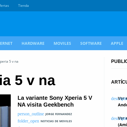
fertas
Tienda
TERNET
HARDWARE
MOVILES
SOFTWARE
APPLE
peria 5 v na
PUBLI
ia 5 v na
ARTÍC
La variante Sony Xperia 5 V
Ver 
NA visita Geekbench
Ando
JORGE FERNANDEZ
Ver 
NOTICIAS DE MOVILES
(Ami