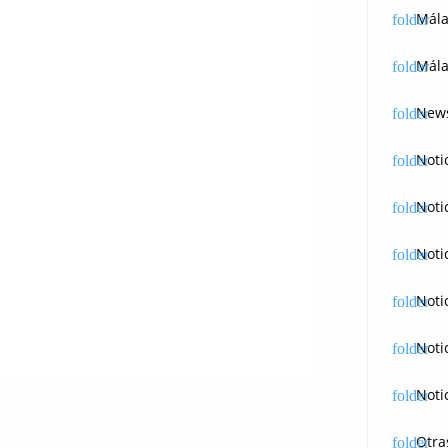
Mál
Mála
News
Noti
Noti
Noti
Noti
Noti
Noti
Otra