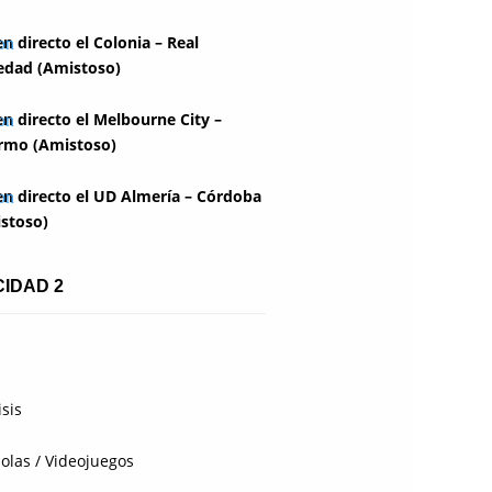
en directo el Colonia – Real
edad (Amistoso)
en directo el Melbourne City –
rmo (Amistoso)
en directo el UD Almería – Córdoba
stoso)
CIDAD 2
isis
olas / Videojuegos