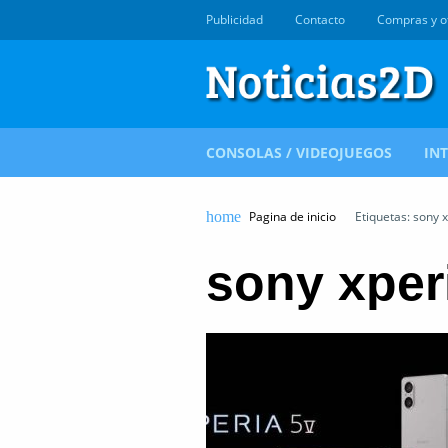
Publicidad
Contacto
Compras y o
CONSOLAS / VIDEOJUEGOS
IN
Pagina de inicio
Etiquetas: sony x
sony xper