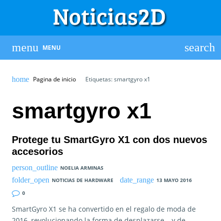
MENU
Pagina de inicio
Etiquetas: smartgyro x1
smartgyro x1
Protege tu SmartGyro X1 con dos nuevos
accesorios
NOELIA ARMINAS
NOTICIAS DE HARDWARE
13 MAYO 2016
0
SmartGyro X1 se ha convertido en el regalo de moda de
2016, revolucionando la forma de desplazarse… y de