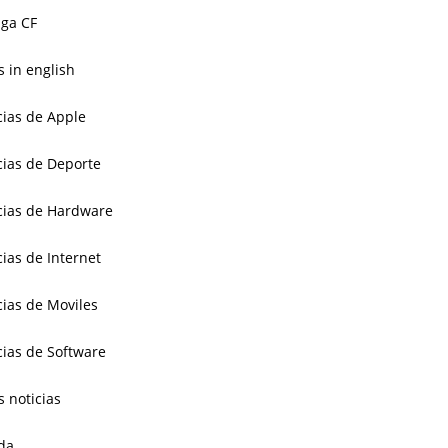
ga CF
 in english
cias de Apple
cias de Deporte
cias de Hardware
cias de Internet
cias de Moviles
cias de Software
s noticias
da