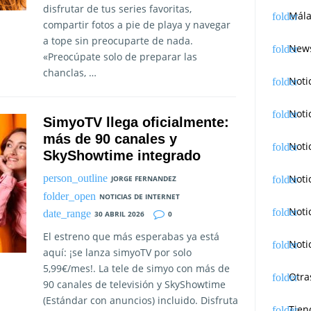
disfrutar de tus series favoritas,
Mála
compartir fotos a pie de playa y navegar
a tope sin preocuparte de nada.
News
«Preocúpate solo de preparar las
chanclas, …
Noti
Noti
SimyoTV llega oficialmente:
más de 90 canales y
Noti
SkyShowtime integrado
Noti
JORGE FERNANDEZ
NOTICIAS DE INTERNET
Noti
30 ABRIL 2026
0
El estreno que más esperabas ya está
Noti
aquí: ¡se lanza simyoTV por solo
5,99€/mes!. La tele de simyo con más de
Otra
90 canales de televisión y SkyShowtime
(Estándar con anuncios) incluido. Disfruta
Tien