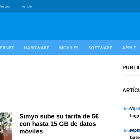
fertas
Tienda
TERNET
HARDWARE
MOVILES
SOFTWARE
APPLE
PUBLI
ARTÍC
Ver 
Logr
Simyo sube su tarifa de 5€
con hasta 15 GB de datos
Moto
móviles
bate