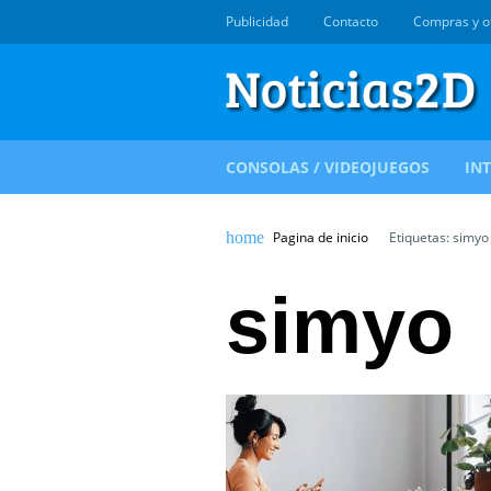
Publicidad
Contacto
Compras y o
CONSOLAS / VIDEOJUEGOS
IN
Pagina de inicio
Etiquetas: simyo
simyo