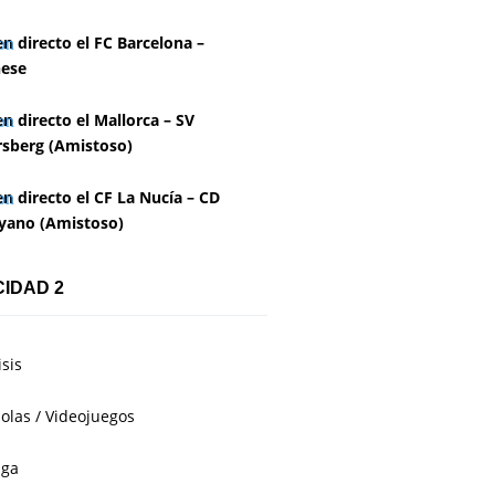
en directo el FC Barcelona –
ese
en directo el Mallorca – SV
rsberg (Amistoso)
en directo el CF La Nucía – CD
yano (Amistoso)
CIDAD 2
isis
olas / Videojuegos
aga