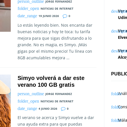
JORGE FERNANDEZ
NOTICIAS DE INTERNET
Ver 
19 JUNIO 2026
0
Udin
Lo estás leyendo bien. Nos encanta dar
Ver 
buenas noticias y hoy te toca: tu tarifa
Elve
mejora para que sigas disfrutando a lo
grande. No es magia, es Simyo. ¡Más
Ver 
gigas por el mismo precio! Tu línea con
Alco
8GB acumulables mejora …
PUBLI
Simyo volverá a dar este
verano 100 GB gratis
Anál
JORGE FERNANDEZ
NOTICIAS DE INTERNET
Cons
4 JUNIO 2026
0
El verano se acerca y Simyo vuelve a dar
Mál
una ayuda extra para que puedas