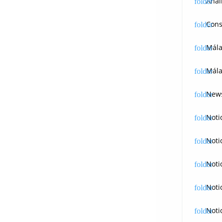
Anál
Cons
Mál
Mála
News
Noti
Noti
Noti
Noti
Noti