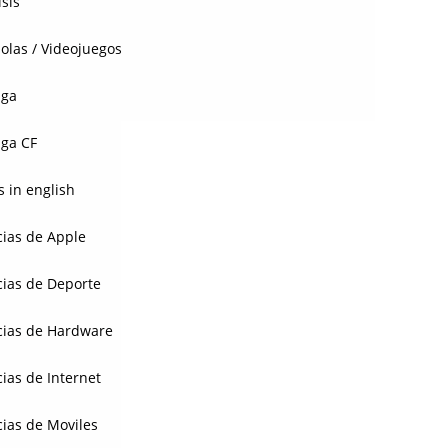
isis
olas / Videojuegos
aga
ga CF
 in english
cias de Apple
cias de Deporte
cias de Hardware
cias de Internet
cias de Moviles