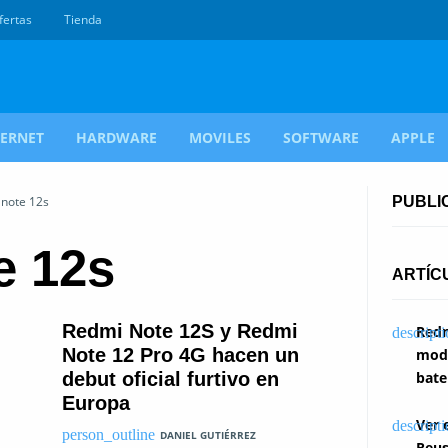
fertas
Tienda
TERNET
HARDWARE
MOVILES
SOFTWARE
APPLE
 note 12s
PUBLI
e 12s
ARTÍC
Redmi Note 12S y Redmi
Redm
Note 12 Pro 4G hacen un
modi
debut oficial furtivo en
bate
Europa
Ver 
DANIEL GUTIÉRREZ
Reus