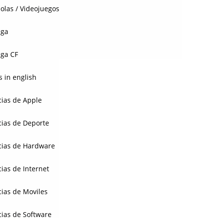
olas / Videojuegos
aga
ga CF
 in english
cias de Apple
cias de Deporte
cias de Hardware
cias de Internet
cias de Moviles
cias de Software