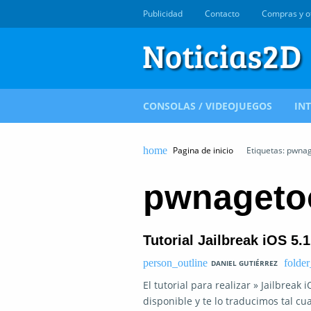
Publicidad
Contacto
Compras y o
CONSOLAS / VIDEOJUEGOS
IN
Pagina de inicio
Etiquetas: pwnag
pwnageto
Tutorial Jailbreak iOS 5
DANIEL GUTIÉRREZ
El tutorial para realizar » Jailbrea
disponible y te lo traducimos tal c