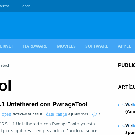
fertas
Tienda
TERNET
HARDWARE
MOVILES
SOFTWARE
APPLE
etool
PUBLI
ol
ARTÍC
.1.1 Untethered con PwnageTool
Ver 
(Ami
NOTICIAS DE APPLE
9 JUNIO 2012
0
k iOS 5.1.1 Untethered » con PwnageTool » ya esta
Ver 
ual por si quieres ir empezandolo. Funciona sobre
Spor