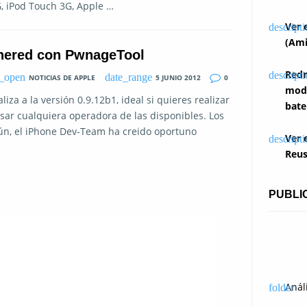
G, iPod Touch 3G, Apple …
Ver 
(Ami
thered con PwnageTool
Redm
NOTICIAS DE APPLE
5 JUNIO 2012
0
modi
za a la versión 0.9.12b1, ideal si quieres realizar
bate
usar cualquiera operadora de las disponibles. Los
ún, el iPhone Dev-Team ha creido oportuno
Ver 
Reus
PUBLI
Anál