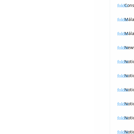
Cons
Mál
Mála
News
Noti
Noti
Noti
Noti
Noti
Noti