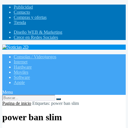
Publicidad
Contacto
Compras y ofertas
Tienda
Diseño WEB & Marketing
Crece en Redes Sociales
Consolas / Videojuegos
Internet
Hardware
Moviles
Software
Apple
Menu
Pagina de inicio
Etiquetas: power ban slim
power ban slim