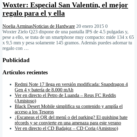
Woxter: Especial San Valentín, el mejor
regalo para el y ella
Noelia Arminas
Noticias de Hardware
20 enero 2015
0
Woxter Zielo Q23 dispone de una pantalla IPS de 4.5 pulgadas y,
pese a ello, se trata de un smartphone muy compacto: mide 134 x 65
x 9,5 mm y pesa solamente 145 gramos. Además puedes adornar tu
regalo con …
Publicidad
Artículos recientes
Redmi Note 17 llega en versión modificada: Snapdragon 4
Gen 4 y batería de 8.000 mAh
Ver en directo el Petro de Luanda – Reus FC Reddis
(Amistoso)
Black Desert Mobile simplifica su contenido y amplía el
acceso a los Tesoros
¿Escaneas el QR del menú o del parking? El quishing bate
récords y se convierte en una amenaza para este verano
Ver en directo el CD Badajoz – CD Coria (Amistoso)