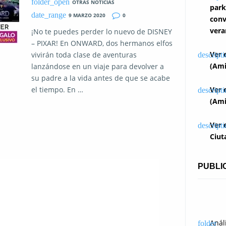
OTRAS NOTICIAS
park
9 MARZO 2020
0
conv
vera
¡No te puedes perder lo nuevo de DISNEY
– PIXAR! En ONWARD, dos hermanos elfos
Ver 
vivirán toda clase de aventuras
(Ami
lanzándose en un viaje para devolver a
su padre a la vida antes de que se acabe
el tiempo. En …
Ver 
(Ami
Ver 
Ciut
PUBLI
Anál