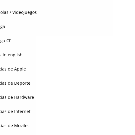
olas / Videojuegos
aga
ga CF
 in english
cias de Apple
cias de Deporte
cias de Hardware
cias de Internet
cias de Moviles