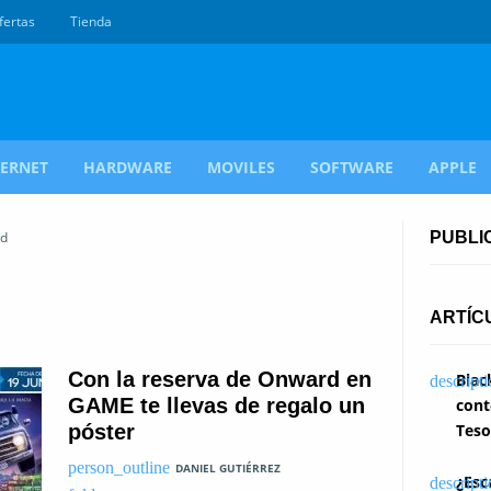
fertas
Tienda
TERNET
HARDWARE
MOVILES
SOFTWARE
APPLE
rd
PUBLI
ARTÍC
Con la reserva de Onward en
Blac
GAME te llevas de regalo un
cont
póster
Teso
DANIEL GUTIÉRREZ
¿Esc