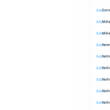
Cons
Mál
Mála
News
Noti
Noti
Noti
Noti
Noti