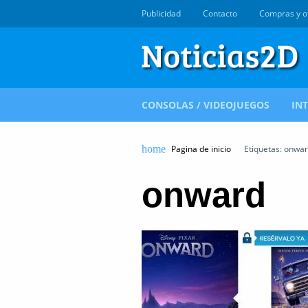
Publicidad
Contacto
Compras y o
CONSOLAS / VIDEOJUEGOS
IN
Pagina de inicio
Etiquetas: onwa
onward