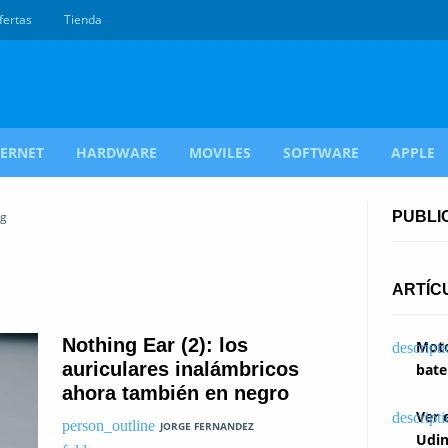
fertas
Tienda
TERNET
HARDWARE
MOVILES
SOFTWARE
APPLE
ng
PUBLI
ARTÍC
Nothing Ear (2): los
Moto
auriculares inalámbricos
bate
ahora también en negro
Ver 
JORGE FERNANDEZ
Udin