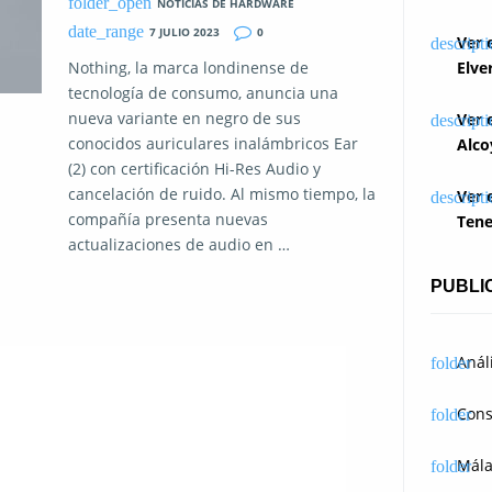
NOTICIAS DE HARDWARE
7 JULIO 2023
0
Ver 
Nothing, la marca londinense de
Elve
tecnología de consumo, anuncia una
nueva variante en negro de sus
Ver 
conocidos auriculares inalámbricos Ear
Alco
(2) con certificación Hi-Res Audio y
cancelación de ruido. Al mismo tiempo, la
Ver 
compañía presenta nuevas
Tene
actualizaciones de audio en …
PUBLI
Anál
Cons
Mál