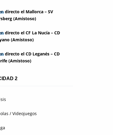
en directo el Mallorca – SV
rsberg (Amistoso)
en directo el CF La Nucía – CD
yano (Amistoso)
en directo el CD Leganés – CD
rife (Amistoso)
CIDAD 2
isis
olas / Videojuegos
aga