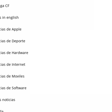
ga CF
 in english
cias de Apple
cias de Deporte
cias de Hardware
cias de Internet
cias de Moviles
cias de Software
s noticias
da