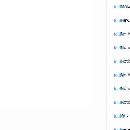
Mála
News
Noti
Noti
Noti
Noti
Noti
Noti
Otra
Tien