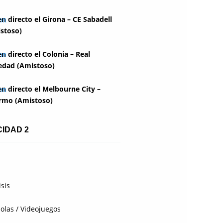
en directo el Girona – CE Sabadell
stoso)
en directo el Colonia – Real
edad (Amistoso)
en directo el Melbourne City –
rmo (Amistoso)
CIDAD 2
isis
olas / Videojuegos