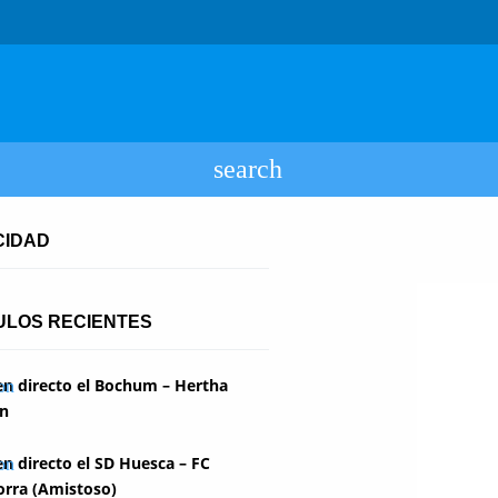
CIDAD
ULOS RECIENTES
en directo el Bochum – Hertha
in
en directo el SD Huesca – FC
rra (Amistoso)