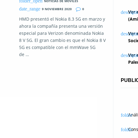
NOTICIAS DE MOVILES
9 NOVIEMBRE 2020
0
Ver 
HMD presentó el Nokia 8.3 5G en marzo y
(Ami
ahora la compañía presenta una versión
especial para Verizon denominada Nokia
Ver 
8 V 5G. El gran cambio es que el Nokia 8 V
Soci
5G es compatible con el mmWave 5G
de …
Ver 
Pale
PUBLI
Anál
Cons