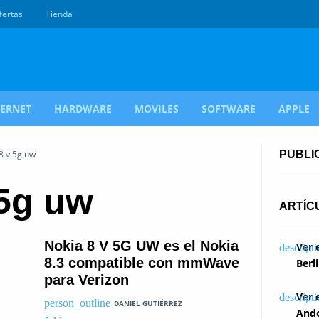
fertas
Tienda
TERNET
HARDWARE
MOVILES
SOFTWARE
APPLE
8 v 5g uw
PUBLI
 5g uw
ARTÍC
Nokia 8 V 5G UW es el Nokia
Ver 
8.3 compatible con mmWave
Berl
para Verizon
Ver 
DANIEL GUTIÉRREZ
Ando