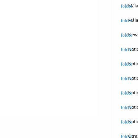
Mál
Mála
News
Noti
Noti
Noti
Noti
Noti
Noti
Otra