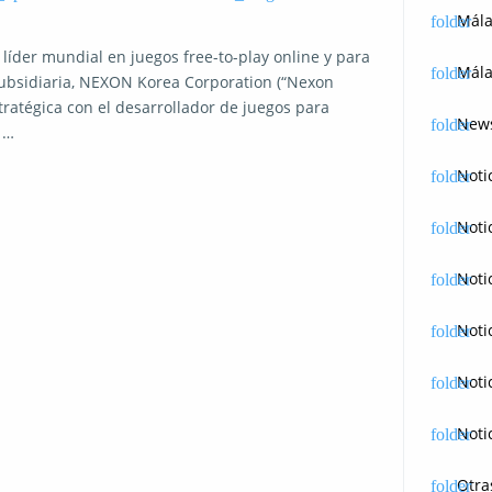
Mál
 líder mundial en juegos free-to-play online y para
Mála
ubsidiaria, NEXON Korea Corporation (“Nexon
tratégica con el desarrollador de juegos para
News
 …
Noti
Noti
Noti
Noti
Noti
Noti
Otra