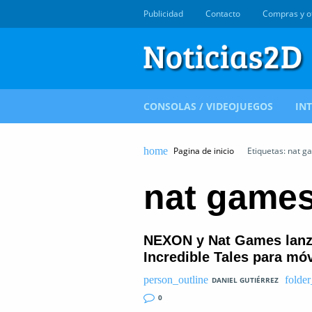
Publicidad
Contacto
Compras y o
CONSOLAS / VIDEOJUEGOS
IN
Pagina de inicio
Etiquetas: nat g
nat game
NEXON y Nat Games lanz
Incredible Tales para móv
DANIEL GUTIÉRREZ
0