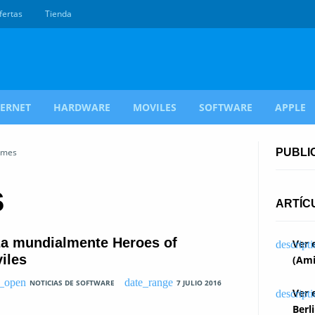
fertas
Tienda
TERNET
HARDWARE
MOVILES
SOFTWARE
APPLE
ames
PUBLI
s
ARTÍC
a mundialmente Heroes of
Ver 
iles
(Ami
NOTICIAS DE SOFTWARE
7 JULIO 2016
Ver 
Berl