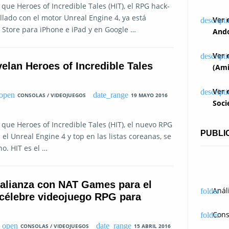
e Heroes of Incredible Tales (HIT), el RPG hack-
llado con el motor Unreal Engine 4, ya está
Ver 
Store para iPhone e iPad y en Google …
Ando
Ver 
lan Heroes of Incredible Tales
(Ami
Ver 
CONSOLAS / VIDEOJUEGOS
19 MAYO 2016
Soci
e Heroes of Incredible Tales (HIT), el nuevo RPG
PUBLI
l Unreal Engine 4 y top en las listas coreanas, se
o. HIT es el …
alianza con NAT Games para el
Anál
 célebre videojuego RPG para
Cons
CONSOLAS / VIDEOJUEGOS
15 ABRIL 2016