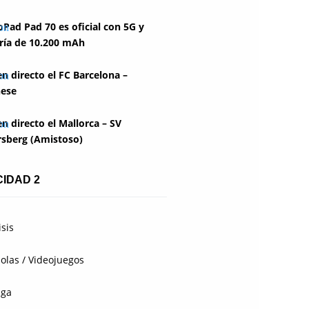
Pad Pad 70 es oficial con 5G y
ría de 10.200 mAh
en directo el FC Barcelona –
ese
en directo el Mallorca – SV
rsberg (Amistoso)
CIDAD 2
isis
olas / Videojuegos
aga