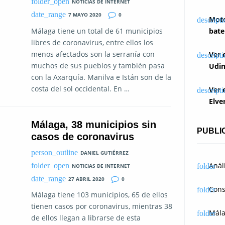
NOTICIAS DE INTERNET
7 MAYO 2020
0
Moto
Málaga tiene un total de 61 municipios
bate
libres de coronavirus, entre ellos los
menos afectados son la serranía con
Ver 
muchos de sus pueblos y también pasa
Udin
con la Axarquía. Manilva e Istán son de la
costa del sol occidental. En …
Ver 
Elve
Málaga, 38 municipios sin
PUBLI
casos de coronavirus
DANIEL GUTIÉRREZ
Anál
NOTICIAS DE INTERNET
27 ABRIL 2020
0
Cons
Málaga tiene 103 municipios, 65 de ellos
tienen casos por coronavirus, mientras 38
Mál
de ellos llegan a librarse de esta