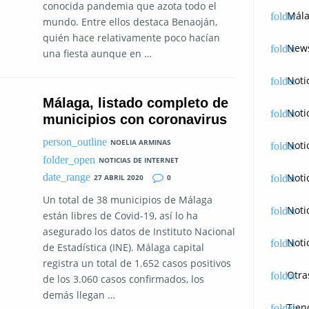
conocida pandemia que azota todo el
Mála
mundo. Entre ellos destaca Benaoján,
quién hace relativamente poco hacían
News
una fiesta aunque en …
Noti
Málaga, listado completo de
Noti
municipios con coronavirus
NOELIA ARMINAS
Noti
NOTICIAS DE INTERNET
Noti
27 ABRIL 2020
0
Un total de 38 municipios de Málaga
Noti
están libres de Covid-19, así lo ha
asegurado los datos de Instituto Nacional
Noti
de Estadística (INE). Málaga capital
registra un total de 1.652 casos positivos
Otra
de los 3.060 casos confirmados, los
demás llegan …
Tien