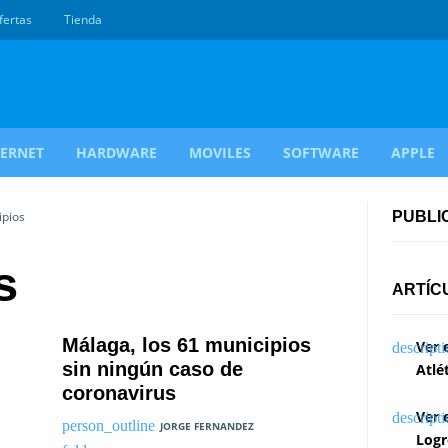
fertas
Tienda
TERNET
HARDWARE
MOVILES
SOFTWARE
APPLE
ipios
PUBLI
s
ARTÍC
Málaga, los 61 municipios
Ver 
sin ningún caso de
Atlé
coronavirus
Ver 
JORGE FERNANDEZ
Logr