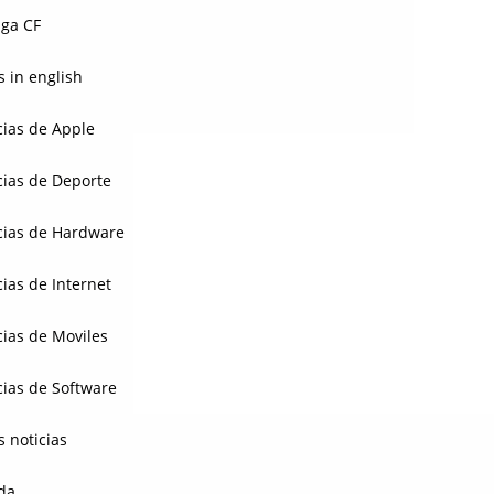
ga CF
 in english
cias de Apple
cias de Deporte
cias de Hardware
cias de Internet
cias de Moviles
cias de Software
s noticias
da