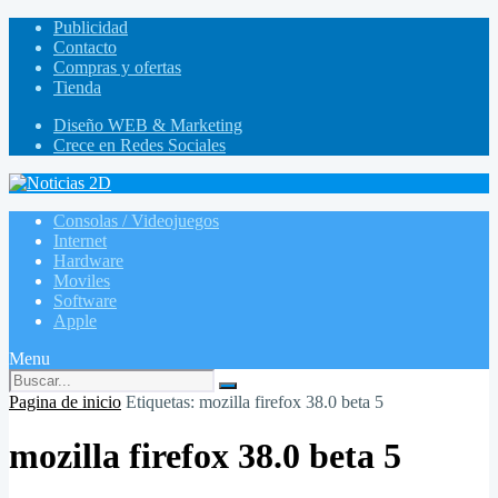
Publicidad
Contacto
Compras y ofertas
Tienda
Diseño WEB & Marketing
Crece en Redes Sociales
Consolas / Videojuegos
Internet
Hardware
Moviles
Software
Apple
Menu
Pagina de inicio
Etiquetas: mozilla firefox 38.0 beta 5
mozilla firefox 38.0 beta 5