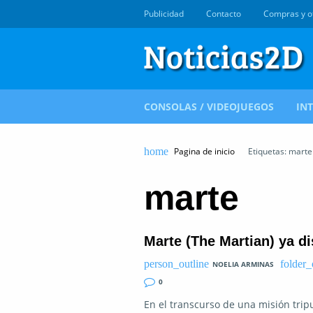
Publicidad
Contacto
Compras y o
CONSOLAS / VIDEOJUEGOS
IN
Pagina de inicio
Etiquetas: marte
marte
Marte (The Martian) ya d
NOELIA ARMINAS
0
En el transcurso de una misión tri