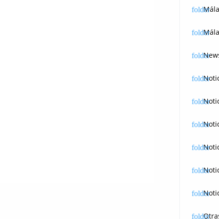
Mál
Mála
News
Noti
Noti
Noti
Noti
Noti
Noti
Otra