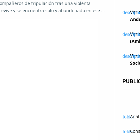
mpañeros de tripulación tras una violenta
revive y se encuentra solo y abandonado en ese …
Ver 
Ando
Ver 
(Ami
Ver 
Soci
PUBLI
Anál
Cons