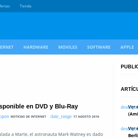
fertas
Tienda
TERNET
HARDWARE
MOVILES
SOFTWARE
APPLE
PUBLI
ARTÍC
isponible en DVD y Blu-Ray
Ver 
(Ami
NOTICIAS DE INTERNET
17 AGOSTO 2016
Ver 
pulada a Marte, el astronauta Mark Watney es dado
Berl