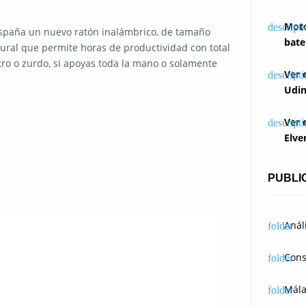
Moto
España un nuevo ratón inalámbrico, de tamaño
bate
ural que permite horas de productividad con total
ro o zurdo, si apoyas toda la mano o solamente
Ver 
Udin
Ver 
Elve
PUBLI
Anál
Cons
Mál