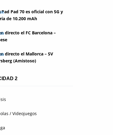
Pad Pad 70 es oficial con 5G y
ría de 10.200 mAh
en directo el FC Barcelona –
ese
en directo el Mallorca – SV
rsberg (Amistoso)
CIDAD 2
isis
olas / Videojuegos
aga