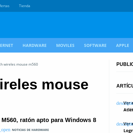
fertas
Tienda
TERNET
HARDWARE
MOVILES
SOFTWARE
APPLE
ech wireles mouse m560
PUBLI
wireles mouse
ARTÍC
Ver 
Atlé
 M560, ratón apto para Windows 8
Ver 
NOTICIAS DE HARDWARE
Logr