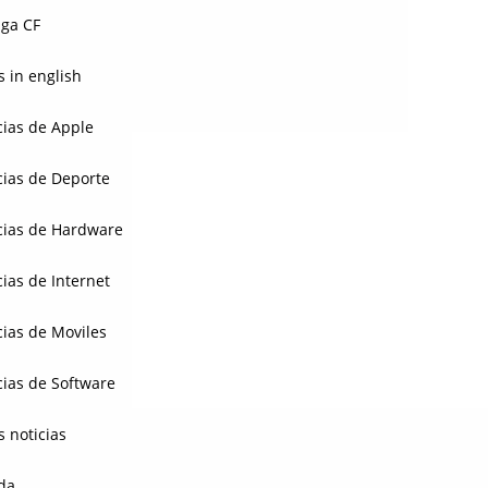
ga CF
 in english
cias de Apple
cias de Deporte
cias de Hardware
cias de Internet
cias de Moviles
cias de Software
s noticias
da