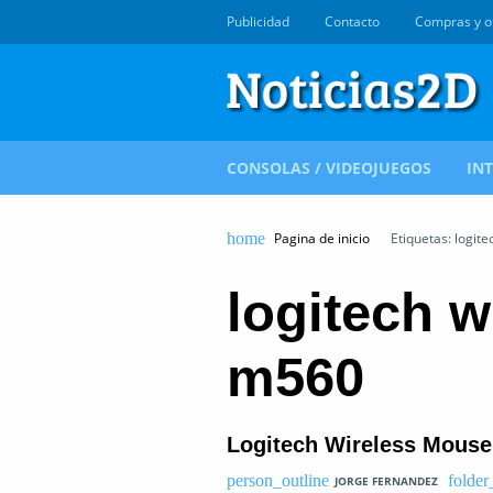
Publicidad
Contacto
Compras y o
CONSOLAS / VIDEOJUEGOS
IN
Pagina de inicio
Etiquetas: logit
logitech 
m560
Logitech Wireless Mouse
JORGE FERNANDEZ