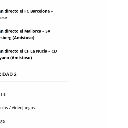
en directo el FC Barcelona –
ese
en directo el Mallorca – SV
rsberg (Amistoso)
en directo el CF La Nucía – CD
yano (Amistoso)
CIDAD 2
isis
olas / Videojuegos
aga