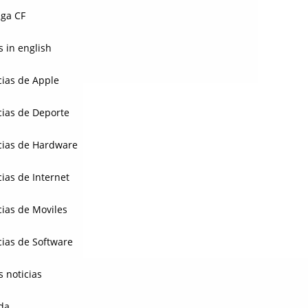
ga CF
 in english
cias de Apple
cias de Deporte
cias de Hardware
cias de Internet
cias de Moviles
cias de Software
s noticias
da