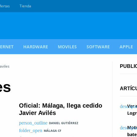
fertas
Tienda
TERNET
HARDWARE
MOVILES
SOFTWARE
APPLE
aviles
PUBLI
es
ARTÍC
Oficial: Málaga, llega cedido
Ver 
Javier Avilés
Logr
DANIEL GUTIÉRREZ
Moto
MÁLAGA CF
bate