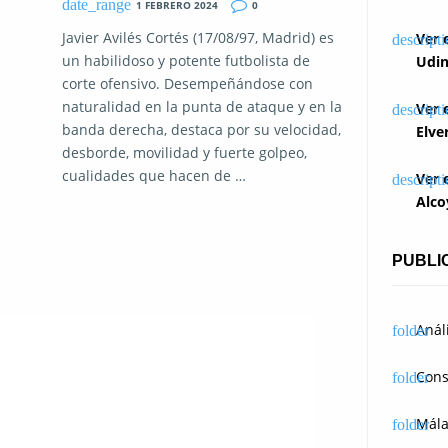
1 FEBRERO 2024
0
Javier Avilés Cortés (17/08/97, Madrid) es
Ver 
un habilidoso y potente futbolista de
Udin
corte ofensivo. Desempeñándose con
naturalidad en la punta de ataque y en la
Ver 
banda derecha, destaca por su velocidad,
Elve
desborde, movilidad y fuerte golpeo,
cualidades que hacen de …
Ver 
Alco
PUBLI
Anál
Cons
Mál