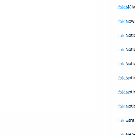
Mála
News
Noti
Noti
Noti
Noti
Noti
Noti
Otra
Tien