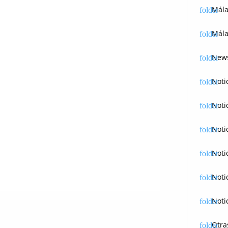
Mál
Mála
News
Noti
Noti
Noti
Noti
Noti
Noti
Otra