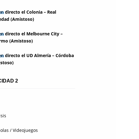
en directo el Colonia – Real
edad (Amistoso)
en directo el Melbourne City –
rmo (Amistoso)
en directo el UD Almería – Córdoba
stoso)
CIDAD 2
isis
olas / Videojuegos