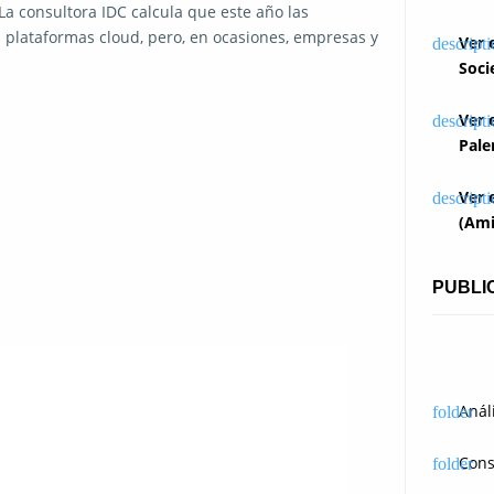
 La consultora IDC calcula que este año las
plataformas cloud, pero, en ocasiones, empresas y
Ver 
Soci
Ver 
Pale
Ver 
(Ami
PUBLI
Anál
Cons