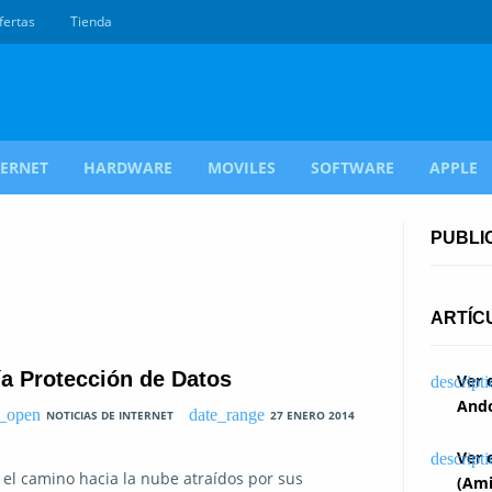
fertas
Tienda
TERNET
HARDWARE
MOVILES
SOFTWARE
APPLE
PUBLI
ARTÍC
a Protección de Datos
Ver 
Ando
NOTICIAS DE INTERNET
27 ENERO 2014
Ver 
l camino hacia la nube atraídos por sus
(Ami