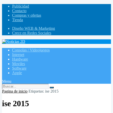
Publicidad
Contacto
Compras y ofertas
Tienda
Diseño WEB & Marketing
Crece en Redes Sociales
Consolas / Videojuegos
Internet
Hardware
Moviles
Software
Apple
Menu
Pagina de inicio
Etiquetas: ise 2015
ise 2015