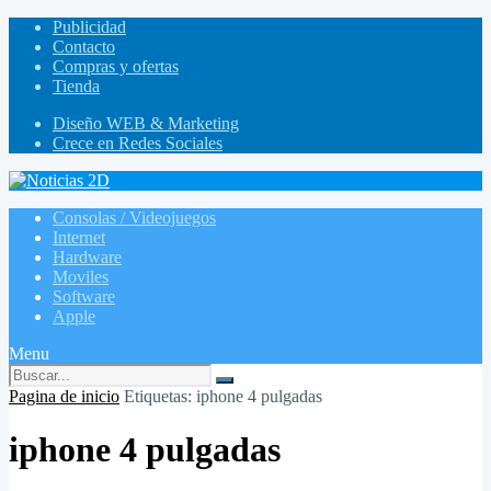
Publicidad
Contacto
Compras y ofertas
Tienda
Diseño WEB & Marketing
Crece en Redes Sociales
Consolas / Videojuegos
Internet
Hardware
Moviles
Software
Apple
Menu
Pagina de inicio
Etiquetas: iphone 4 pulgadas
iphone 4 pulgadas