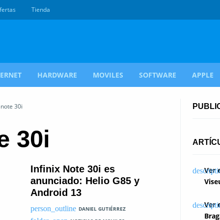
fertas
Tienda
TERNET
HARDWARE
MOVILES
SOFTWARE
APPLE
 note 30i
PUBLI
e 30i
ARTÍC
Infinix Note 30i es
Ver 
anunciado: Helio G85 y
Vise
Android 13
Ver 
DANIEL GUTIÉRREZ
Brag