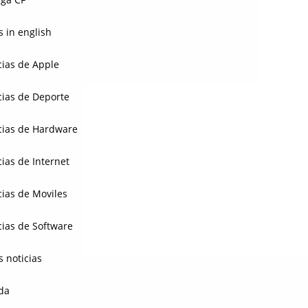
 in english
cias de Apple
cias de Deporte
cias de Hardware
cias de Internet
cias de Moviles
cias de Software
s noticias
da