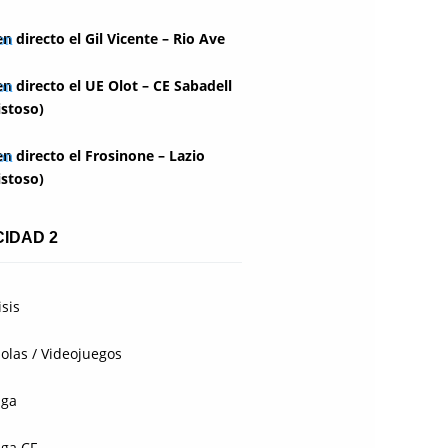
en directo el Gil Vicente – Rio Ave
en directo el UE Olot – CE Sabadell
stoso)
en directo el Frosinone – Lazio
stoso)
CIDAD 2
isis
olas / Videojuegos
aga
ga CF