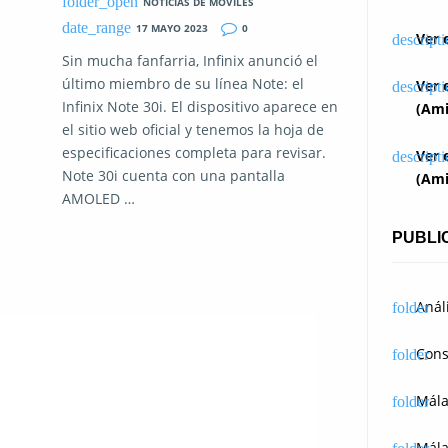
NOTICIAS DE MOVILES
17 MAYO 2023
0
Ver 
Sin mucha fanfarria, Infinix anunció el
último miembro de su línea Note: el
Ver 
Infinix Note 30i. El dispositivo aparece en
(Ami
el sitio web oficial y tenemos la hoja de
especificaciones completa para revisar.
Ver 
Note 30i cuenta con una pantalla
(Ami
AMOLED …
PUBLI
Anál
Cons
Mál
Mála