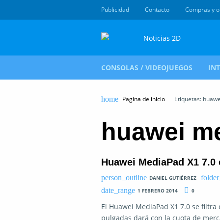
Publicidad
Contacto
Compras y o
CONSOLAS / VIDEOJUEGOS
IN
Pagina de inicio
Etiquetas: huawe
huawei me
Huawei MediaPad X1 7.0 e
DANIEL GUTIÉRREZ
1 FEBRERO 2014
0
El Huawei MediaPad X1 7.0 se filtra 
pulgadas dará con la cuota de merc