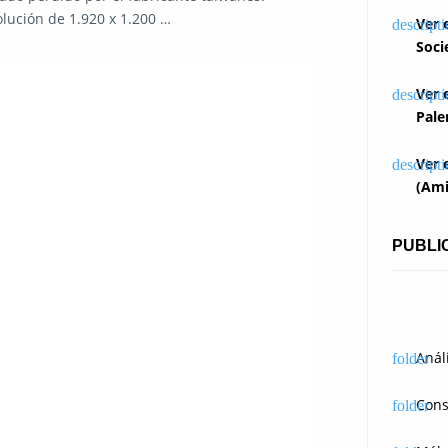
lución de 1.920 x 1.200 …
Ver 
Soci
Ver 
Pale
Ver 
(Ami
PUBLI
Anál
Cons