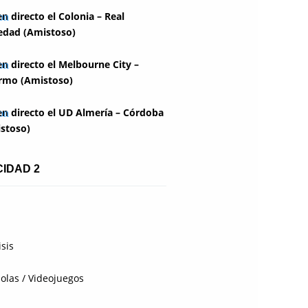
en directo el Colonia – Real
edad (Amistoso)
en directo el Melbourne City –
rmo (Amistoso)
en directo el UD Almería – Córdoba
stoso)
CIDAD 2
isis
olas / Videojuegos