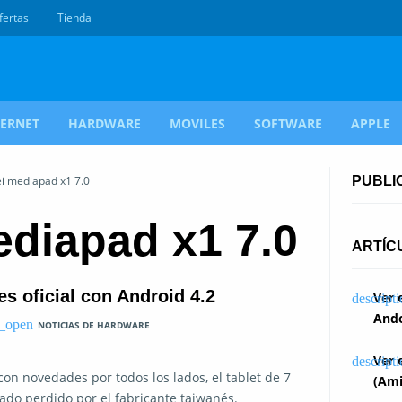
fertas
Tienda
TERNET
HARDWARE
MOVILES
SOFTWARE
APPLE
i mediapad x1 7.0
PUBLI
diapad x1 7.0
ARTÍC
s oficial con Android 4.2
Ver 
Ando
NOTICIAS DE HARDWARE
Ver 
con novedades por todos los lados, el tablet de 7
(Ami
ado perdido por el fabricante taiwanés.