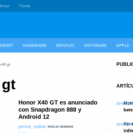
fertas
Tienda
TERNET
HARDWARE
MOVILES
SOFTWARE
APPLE
 x40 gt
PUBLI
 gt
ARTÍC
Honor X40 GT es anunciado
Moto
con Snapdragon 888 y
bate
Android 12
Ver 
NOELIA ARMINAS
Udin