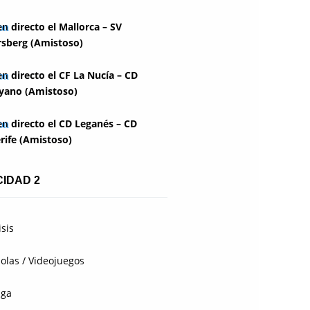
en directo el Mallorca – SV
rsberg (Amistoso)
en directo el CF La Nucía – CD
yano (Amistoso)
en directo el CD Leganés – CD
rife (Amistoso)
CIDAD 2
isis
olas / Videojuegos
aga