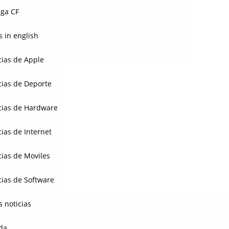
ga CF
 in english
cias de Apple
cias de Deporte
cias de Hardware
cias de Internet
cias de Moviles
cias de Software
s noticias
da