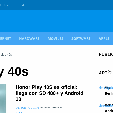
fertas
Tienda
TERNET
HARDWARE
MOVILES
SOFTWARE
APPLE
 play 40s
PUBLI
y 40s
ARTÍC
Honor Play 40S es oficial:
Ver 
llega con SD 480+ y Android
Berl
13
Ver 
NOELIA ARMINAS
Ando