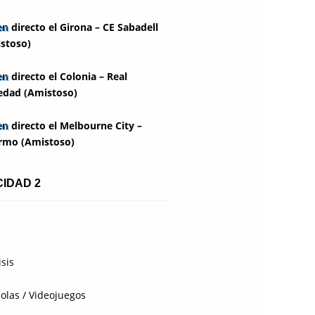
en directo el Girona – CE Sabadell
stoso)
en directo el Colonia – Real
edad (Amistoso)
en directo el Melbourne City –
rmo (Amistoso)
CIDAD 2
isis
olas / Videojuegos