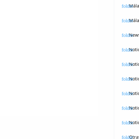
Mál
Mála
News
Noti
Noti
Noti
Noti
Noti
Noti
Otra