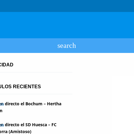
CIDAD
ULOS RECIENTES
en directo el Bochum – Hertha
in
en directo el SD Huesca – FC
rra (Amistoso)