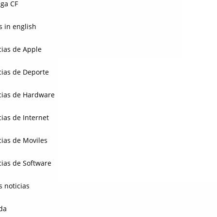
ga CF
 in english
cias de Apple
cias de Deporte
cias de Hardware
cias de Internet
cias de Moviles
cias de Software
s noticias
da