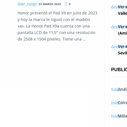
23 MARZO 2025
0
Ver 
Honor presentó el Pad X9 en julio de 2023
Vall
y hoy la marca le siguió con el modelo
«a». La Honor Pad X9a cuenta con una
Ver 
pantalla LCD de 11,5″ con una resolución
(Ami
de 2508 x 1504 píxeles. Tiene una …
Ver 
Sevi
PUBLI
Anál
Cons
Mál