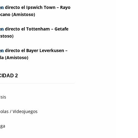
en directo el Ipswich Town – Rayo
ecano (Amistoso)
en directo el Tottenham – Getafe
stoso)
en directo el Bayer Leverkusen –
lla (Amistoso)
CIDAD 2
isis
olas / Videojuegos
aga