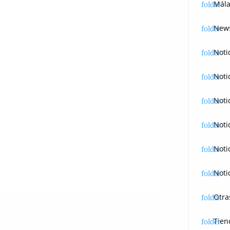
Mála
News
Noti
Noti
Noti
Noti
Noti
Noti
Otra
Tien