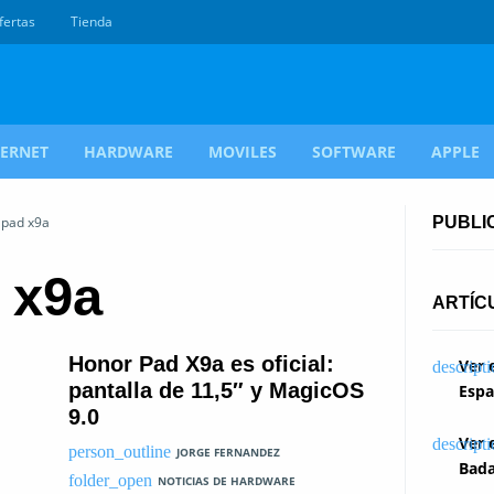
fertas
Tienda
TERNET
HARDWARE
MOVILES
SOFTWARE
APPLE
 pad x9a
PUBLI
 x9a
ARTÍC
Honor Pad X9a es oficial:
Ver 
pantalla de 11,5″ y MagicOS
Espa
9.0
Ver 
JORGE FERNANDEZ
Bada
NOTICIAS DE HARDWARE