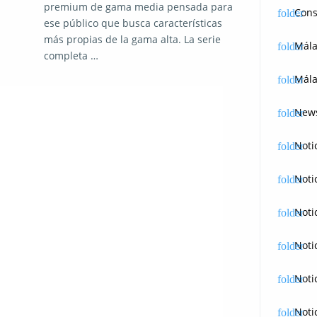
premium de gama media pensada para
Cons
ese público que busca características
más propias de la gama alta. La serie
Mál
completa …
Mála
News
Noti
Noti
Noti
Noti
Noti
Noti