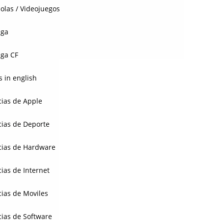
olas / Videojuegos
aga
ga CF
 in english
cias de Apple
cias de Deporte
cias de Hardware
cias de Internet
cias de Moviles
cias de Software