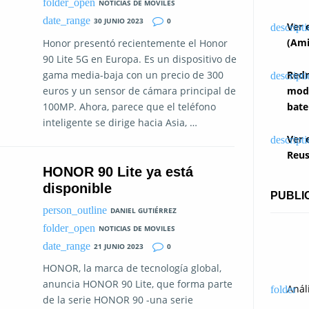
NOTICIAS DE MOVILES
30 JUNIO 2023
0
Ver 
(Ami
Honor presentó recientemente el Honor
90 Lite 5G en Europa. Es un dispositivo de
gama media-baja con un precio de 300
Redm
euros y un sensor de cámara principal de
modi
100MP. Ahora, parece que el teléfono
bate
inteligente se dirige hacia Asia, …
Ver 
Reus
HONOR 90 Lite ya está
disponible
PUBLI
DANIEL GUTIÉRREZ
NOTICIAS DE MOVILES
21 JUNIO 2023
0
HONOR, la marca de tecnología global,
anuncia HONOR 90 Lite, que forma parte
Anál
de la serie HONOR 90 -una serie