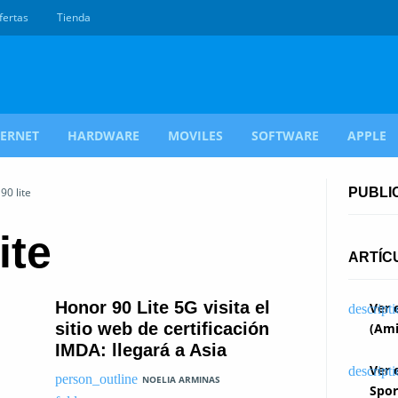
fertas
Tienda
TERNET
HARDWARE
MOVILES
SOFTWARE
APPLE
90 lite
PUBLI
ite
ARTÍC
Honor 90 Lite 5G visita el
Ver 
sitio web de certificación
(Ami
IMDA: llegará a Asia
Ver 
NOELIA ARMINAS
Spor