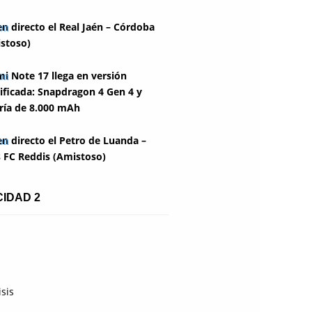
en directo el Real Jaén – Córdoba
stoso)
i Note 17 llega en versión
ficada: Snapdragon 4 Gen 4 y
ría de 8.000 mAh
en directo el Petro de Luanda –
 FC Reddis (Amistoso)
CIDAD 2
isis