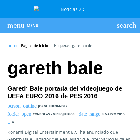
MENU
Pagina de inicio
Etiquetas: gareth bale
gareth bale
Gareth Bale portada del videojuego de
UEFA EURO 2016 de PES 2016
JORGE FERNANDEZ
CONSOLAS / VIDEOJUEGOS
8 MARZO 2016
0
Konami Digital Entertainment B.V. ha anunciado que
Gareth Bale, jugador del Real Madrid e internacional galés,