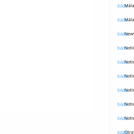
Mál
Mála
News
Noti
Noti
Noti
Noti
Noti
Noti
Otra