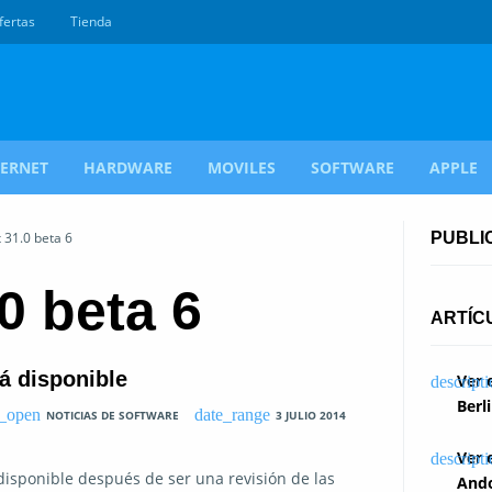
fertas
Tienda
TERNET
HARDWARE
MOVILES
SOFTWARE
APPLE
x 31.0 beta 6
PUBLI
.0 beta 6
ARTÍC
tá disponible
Ver 
Berl
NOTICIAS DE SOFTWARE
3 JULIO 2014
Ver 
 disponible después de ser una revisión de las
Ando