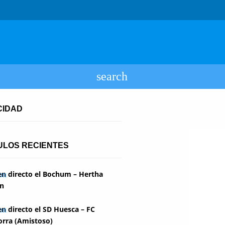
CIDAD
ULOS RECIENTES
en directo el Bochum – Hertha
in
en directo el SD Huesca – FC
rra (Amistoso)