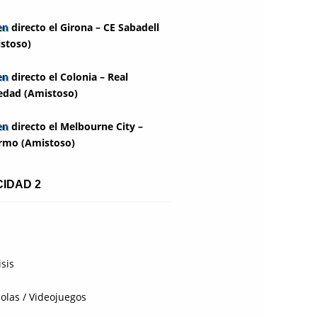
en directo el Girona – CE Sabadell
stoso)
en directo el Colonia – Real
edad (Amistoso)
en directo el Melbourne City –
rmo (Amistoso)
CIDAD 2
isis
olas / Videojuegos