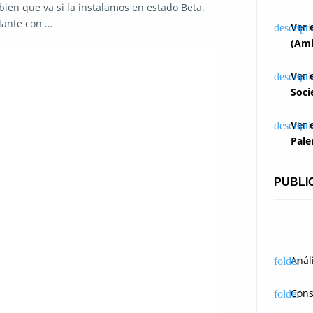
 bien que va si la instalamos en estado Beta.
lante con …
Ver 
(Ami
Ver 
Soci
Ver 
Pale
PUBLI
Anál
Cons