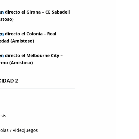
en directo el Girona – CE Sabadell
stoso)
en directo el Colonia – Real
edad (Amistoso)
en directo el Melbourne City –
rmo (Amistoso)
CIDAD 2
isis
olas / Videojuegos