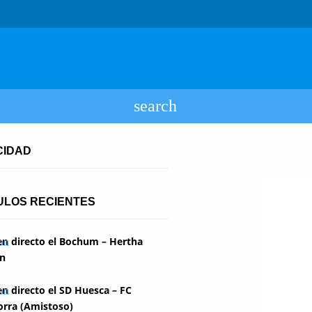
CIDAD
ULOS RECIENTES
en directo el Bochum – Hertha
in
en directo el SD Huesca – FC
rra (Amistoso)