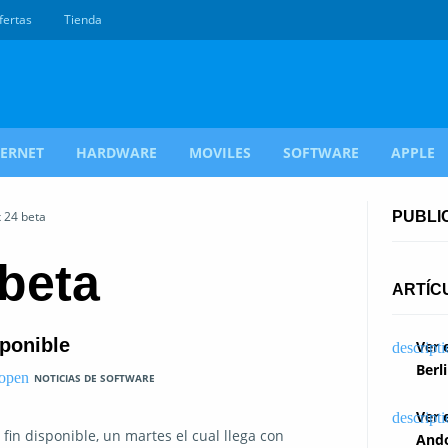
fertas
Tienda
TERNET
HARDWARE
MOVILES
SOFTWARE
APPLE
x 24 beta
PUBLI
 beta
ARTÍC
sponible
Ver 
Berl
NOTICIAS DE SOFTWARE
Ver 
 fin disponible, un martes el cual llega con
Ando