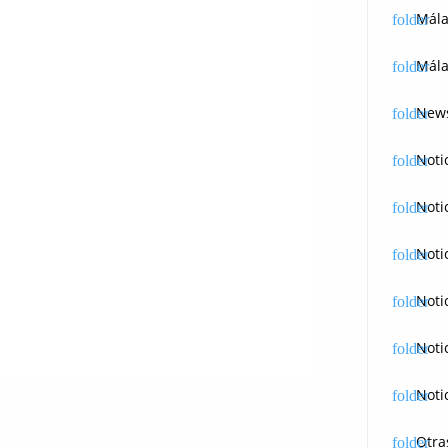
Mál
Mála
News
Noti
Noti
Noti
Noti
Noti
Noti
Otra