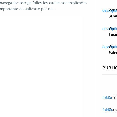
navegador corrige fallos los cuales son explicados
 importante actualizarte por no …
Ver 
(Ami
Ver 
Soci
Ver 
Pale
PUBLI
Anál
Cons