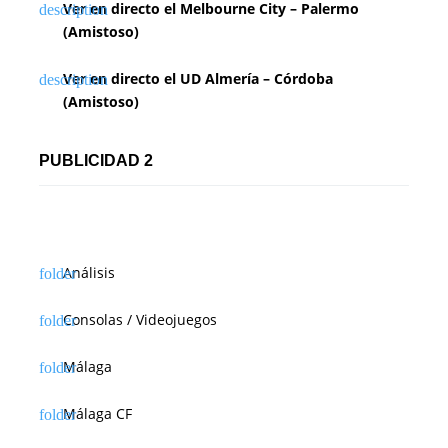
Ver en directo el Melbourne City – Palermo
e
(Amistoso)
e
Ver en directo el UD Almería – Córdoba
n
(Amistoso)
t
PUBLICIDAD 2
r
a
d
Análisis
a
s
Consolas / Videojuegos
Málaga
Málaga CF