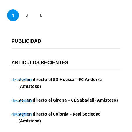
P
1
2
a
g
PUBLICIDAD
i
n
ARTÍCULOS RECIENTES
a
Ver en directo el SD Huesca – FC Andorra
c
(Amistoso)
i
Ver en directo el Girona – CE Sabadell (Amistoso)
ó
n
Ver en directo el Colonia – Real Sociedad
(Amistoso)
d