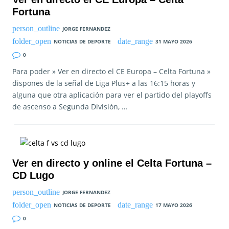
Fortuna
JORGE FERNANDEZ
NOTICIAS DE DEPORTE
31 MAYO 2026
0
Para poder » Ver en directo el CE Europa – Celta Fortuna »
dispones de la señal de Liga Plus+ a las 16:15 horas y
alguna que otra aplicación para ver el partido del playoffs
de ascenso a Segunda División, …
Ver en directo y online el Celta Fortuna –
CD Lugo
JORGE FERNANDEZ
NOTICIAS DE DEPORTE
17 MAYO 2026
0