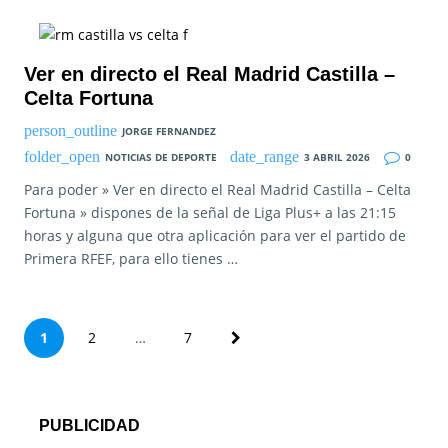
Ver en directo el Real Madrid Castilla –
Celta Fortuna
JORGE FERNANDEZ
NOTICIAS DE DEPORTE
3 ABRIL 2026
0
Para poder » Ver en directo el Real Madrid Castilla – Celta
Fortuna » dispones de la señal de Liga Plus+ a las 21:15
horas y alguna que otra aplicación para ver el partido de
Primera RFEF, para ello tienes …
P
1
2
…
7
a
g
PUBLICIDAD