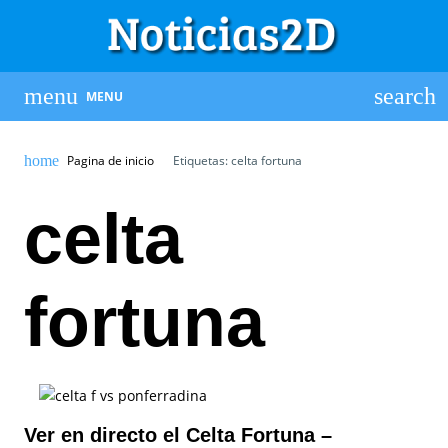
MENU
Pagina de inicio
Etiquetas: celta fortuna
celta
fortuna
Ver en directo el Celta Fortuna –