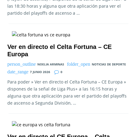
las 18:30 horas y alguna que otra aplicación para ver el
partido del playoffs de ascenso a …
Ver en directo el Celta Fortuna – CE
Europa
NOELIA ARMINAS
NOTICIAS DE DEPORTE
7 JUNIO 2026
0
Para poder » Ver en directo el Celta Fortuna – CE Europa »
dispones de la señal de Liga Plus+ a las 16:15 horas y
alguna que otra aplicación para ver el partido del playoffs
de ascenso a Segunda División, …
Ver en directo el CE Europa – Celta