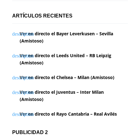
i
n
ARTÍCULOS RECIENTES
a
Ver en directo el Bayer Leverkusen – Sevilla
c
(Amistoso)
i
Ver en directo el Leeds United – RB Leipzig
ó
(Amistoso)
n
Ver en directo el Chelsea – Milan (Amistoso)
d
Ver en directo el Juventus – Inter Milan
e
(Amistoso)
e
Ver en directo el Rayo Cantabria – Real Avilés
n
t
PUBLICIDAD 2