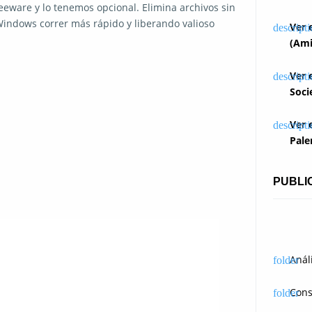
reeware y lo tenemos opcional. Elimina archivos sin
 Windows correr más rápido y liberando valioso
Ver 
(Ami
Ver 
Soci
Ver 
Pale
PUBLI
Anál
Cons