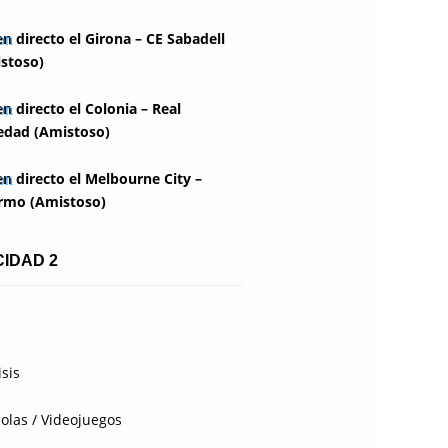
en directo el Girona – CE Sabadell
stoso)
en directo el Colonia – Real
edad (Amistoso)
en directo el Melbourne City –
rmo (Amistoso)
CIDAD 2
isis
olas / Videojuegos