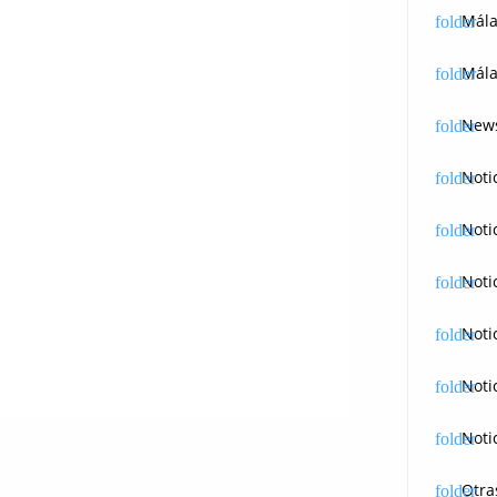
Mál
Mála
News
Noti
Noti
Noti
Noti
Noti
Noti
Otra