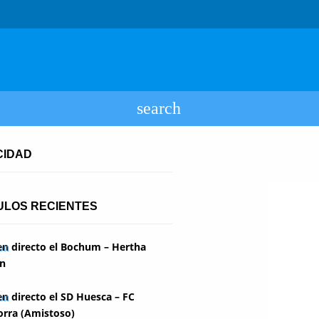
CIDAD
ULOS RECIENTES
en directo el Bochum – Hertha
in
en directo el SD Huesca – FC
rra (Amistoso)