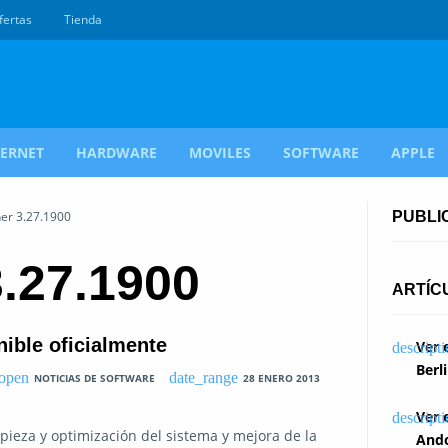
fertas
Tienda
TERNET
HARDWARE
MOVILES
SOFTWARE
APPLE
ner 3.27.1900
PUBLI
3.27.1900
ARTÍC
nible oficialmente
Ver 
Berl
NOTICIAS DE SOFTWARE
28 ENERO 2013
Ver 
ieza y optimización del sistema y mejora de la
Ando