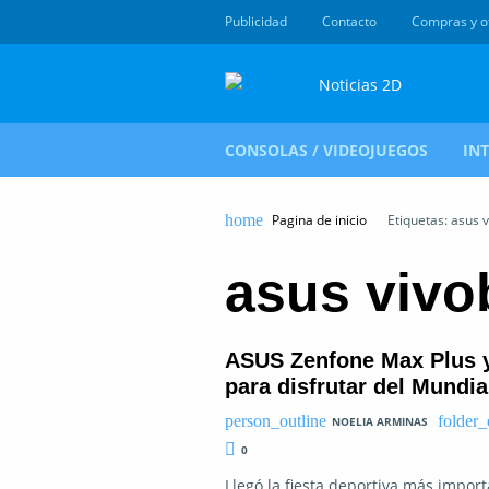
Publicidad
Contacto
Compras y o
CONSOLAS / VIDEOJUEGOS
IN
Pagina de inicio
Etiquetas: asus 
asus vivo
ASUS Zenfone Max Plus y
para disfrutar del Mundia
NOELIA ARMINAS
0
Llegó la fiesta deportiva más impor