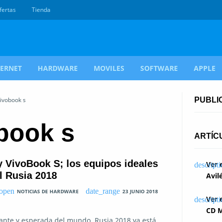
fertas
Tienda
TERNET
HARDWARE
MOVILES
SOFTWARE
APPLE
vivobook s
PUBLI
book s
ARTÍC
 VivoBook S; los equipos ideales
Ver 
l Rusia 2018
Avil
NOTICIAS DE HARDWARE
23 JUNIO 2018
Ver 
CD M
tante y esperada del mundo. Rusia 2018 ya está