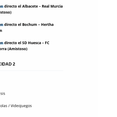
en directo el Albacete – Real Murcia
stoso)
en directo el Bochum – Hertha
in
en directo el SD Huesca – FC
rra (Amistoso)
CIDAD 2
isis
olas / Videojuegos