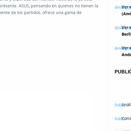
 presente. ASUS, pensando en quienes no tienen la
Ver 
mente de los partidos, ofrece una gama de
(Ami
Ver 
Berl
Ver 
Ando
PUBLI
Anál
Cons