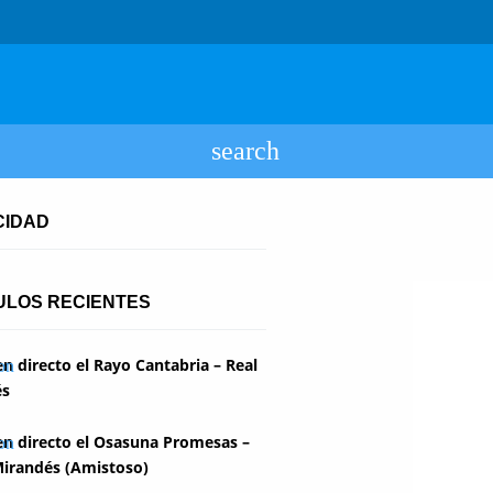
CIDAD
ULOS RECIENTES
en directo el Rayo Cantabria – Real
és
en directo el Osasuna Promesas –
irandés (Amistoso)