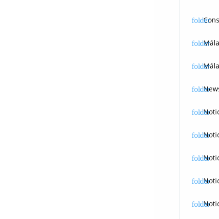
Cons
Mál
Mála
News
Noti
Noti
Noti
Noti
Noti