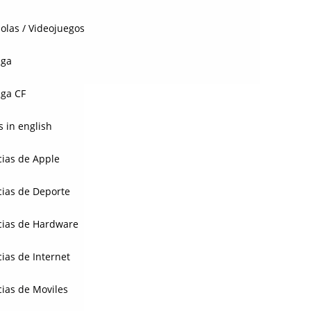
olas / Videojuegos
aga
ga CF
 in english
cias de Apple
cias de Deporte
cias de Hardware
cias de Internet
cias de Moviles