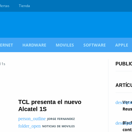
fertas
Tienda
TERNET
HARDWARE
MOVILES
SOFTWARE
APPLE
l 1s
PUBLI
ARTÍC
TCL presenta el nuevo
Ver 
Alcatel 1S
Reus
JORGE FERNANDEZ
Blac
NOTICIAS DE MOVILES
cont