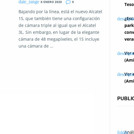
6 ENERO 2020
0
Teso
Bajando por la línea, está el nuevo Alcatel
1S, que también tiene una configuración
¿Esc
de cámara triple al igual que el Alcatel
park
3L. Sin embargo, en lugar de la elegante
conv
cámara de 48 megapíxeles, el 1S incluye
vera
una cámara de …
Ver 
(Ami
Ver 
(Ami
PUBLI
Anál