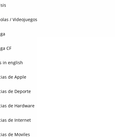
isis
olas / Videojuegos
aga
ga CF
 in english
cias de Apple
cias de Deporte
cias de Hardware
cias de Internet
cias de Moviles