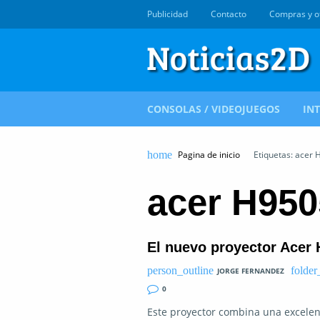
Publicidad
Contacto
Compras y o
CONSOLAS / VIDEOJUEGOS
IN
Pagina de inicio
Etiquetas: acer
acer H95
El nuevo proyector Acer 
JORGE FERNANDEZ
0
Este proyector combina una excele