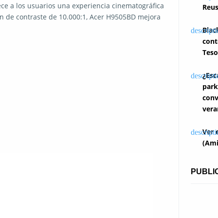
ece a los usuarios una experiencia cinematográfica
Reus
ón de contraste de 10.000:1, Acer H9505BD mejora
Blac
cont
Teso
¿Esc
park
conv
vera
Ver 
(Ami
PUBLI