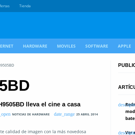
fertas
Tienda
TERNET
HARDWARE
MOVILES
SOFTWARE
APPLE
 H9505BD
PUBLI
05BD
ARTÍC
H9505BD lleva el cine a casa
Redm
modi
NOTICIAS DE HARDWARE
25 ABRIL 2014
bate
nte calidad de imagen con la más novedosa
Ver 