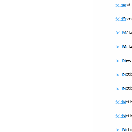
Anál
Cons
Mál
Mála
News
Noti
Noti
Noti
Noti
Noti