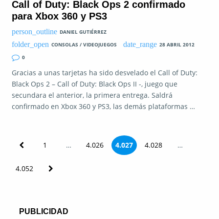
Call of Duty: Black Ops 2 confirmado
para Xbox 360 y PS3
DANIEL GUTIÉRREZ
CONSOLAS / VIDEOJUEGOS
28 ABRIL 2012
0
Gracias a unas tarjetas ha sido desvelado el Call of Duty:
Black Ops 2 – Call of Duty: Black Ops II -, juego que
secundara el anterior, la primera entrega. Saldrá
confirmado en Xbox 360 y PS3, las demás plataformas …
P
1
…
4.026
4.027
4.028
…
a
4.052
g
i
PUBLICIDAD