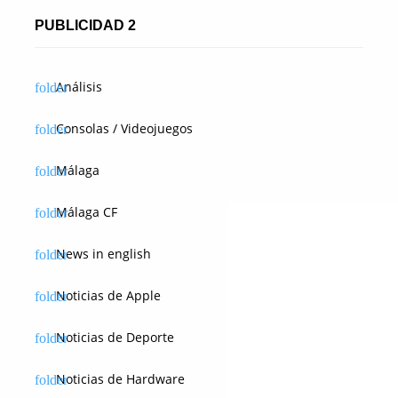
a
PUBLICIDAD 2
d
a
Análisis
s
Consolas / Videojuegos
Málaga
Málaga CF
News in english
Noticias de Apple
Noticias de Deporte
Noticias de Hardware