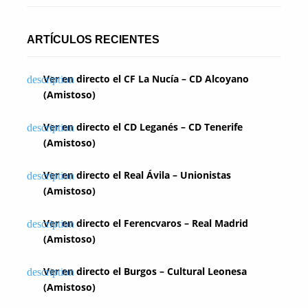
n
a
ARTÍCULOS RECIENTES
c
i
Ver en directo el CF La Nucía – CD Alcoyano
(Amistoso)
ó
n
Ver en directo el CD Leganés – CD Tenerife
(Amistoso)
d
Ver en directo el Real Ávila – Unionistas
e
(Amistoso)
e
Ver en directo el Ferencvaros – Real Madrid
n
(Amistoso)
t
Ver en directo el Burgos – Cultural Leonesa
r
(Amistoso)