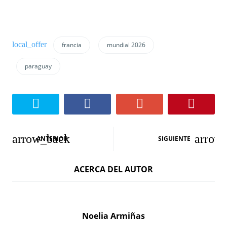
francia
mundial 2026
paraguay
N
ANTERIOR
SIGUIENTE
a
ACERCA DEL AUTOR
v
e
g
Noelia Armiñas