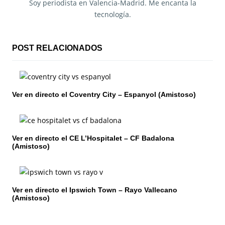
a
Soy periodista en Valencia-Madrid. Me encanta la
tecnología.
c
i
POST RELACIONADOS
ó
n
Ver en directo el Coventry City – Espanyol (Amistoso)
d
e
e
Ver en directo el CE L’Hospitalet – CF Badalona
(Amistoso)
n
t
Ver en directo el Ipswich Town – Rayo Vallecano
r
(Amistoso)
a