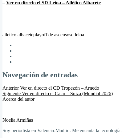
–
Ver en directo el SD Leioa – Atlético Albacete
atletico albacete
playoff de ascenso
sd leioa
Navegación de entradas
Anterior
Ver en directo el CD Tropezón – Arnedo
Siguiente
Ver en directo el Catar – Suiza (Mundial 2026)
Acerca del autor
Noelia Armiñas
Soy periodista en Valencia-Madrid. Me encanta la tecnología.