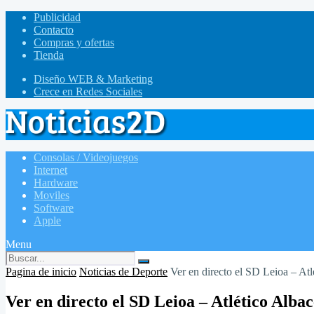
Publicidad
Contacto
Compras y ofertas
Tienda
Diseño WEB & Marketing
Crece en Redes Sociales
Consolas / Videojuegos
Internet
Hardware
Moviles
Software
Apple
Menu
Pagina de inicio
Noticias de Deporte
Ver en directo el SD Leioa – Atl
Ver en directo el SD Leioa – Atlético Albac