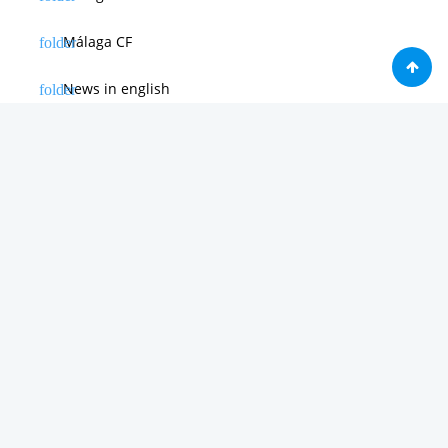
Málaga CF
News in english
Noticias de Apple
Noticias de Deporte
Noticias de Hardware
Noticias de Internet
Noticias de Moviles
Noticias de Software
Otras noticias