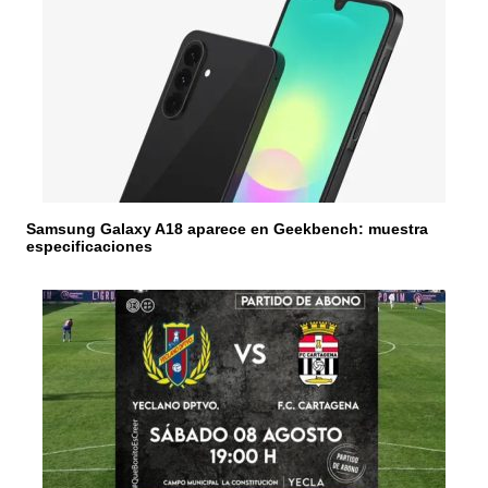
e
e
n
t
r
a
Samsung Galaxy A18 aparece en Geekbench: muestra
d
especificaciones
a
s