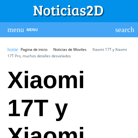
MENU
Pagina de inicio
Noticias de Moviles
Xiaomi 17T y Xiaomi
17T Pro, muchos detalles desvelados
Xiaomi
17T y
Xiaomi