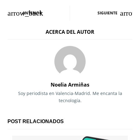
N
ANTERIOR
SIGUIENTE
a
ACERCA DEL AUTOR
v
e
g
a
c
Noelia Armiñas
i
Soy periodista en Valencia-Madrid. Me encanta la
tecnología.
ó
n
POST RELACIONADOS
d