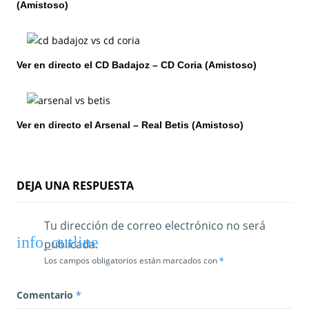
(Amistoso)
n
d
e
Ver en directo el CD Badajoz – CD Coria (Amistoso)
e
n
Ver en directo el Arsenal – Real Betis (Amistoso)
t
r
DEJA UNA RESPUESTA
a
d
Tu dirección de correo electrónico no será
publicada.
a
Los campos obligatorios están marcados con
*
s
Comentario
*