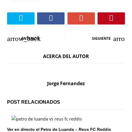
N
ANTERIOR
SIGUIENTE
a
ACERCA DEL AUTOR
v
e
g
Jorge Fernandez
a
c
POST RELACIONADOS
i
ó
Ver en directo el Petro de Luanda – Reus FC Reddis