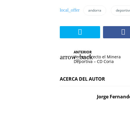
andorra
deportiv
N
ANTERIOR
Ver en directo el Minera
a
Deportiva – CD Coria
v
ACERCA DEL AUTOR
e
g
Jorge Fernand
a
c
i