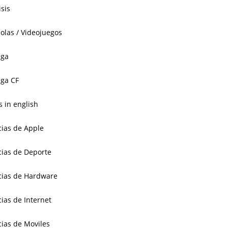
isis
olas / Videojuegos
aga
ga CF
 in english
cias de Apple
cias de Deporte
cias de Hardware
cias de Internet
cias de Moviles