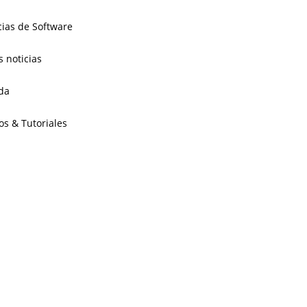
cias de Software
s noticias
da
os & Tutoriales