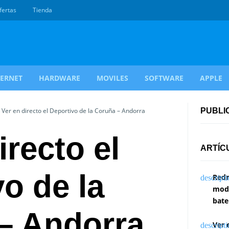
fertas
Tienda
TERNET
HARDWARE
MOVILES
SOFTWARE
APPLE
Ver en directo el Deportivo de la Coruña – Andorra
PUBLI
irecto el
ARTÍC
o de la
Redm
modi
bate
– Andorra
Ver 