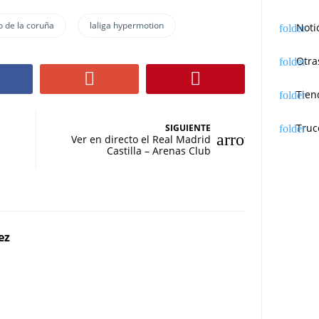
o de la coruña
laliga hypermotion
Noti
Otra
Tien
Truc
SIGUIENTE
Ver en directo el Real Madrid
Castilla – Arenas Club
ez