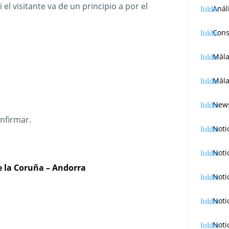
l visitante va de un principio a por el
Anál
Cons
Mál
Mála
News
nfirmar.
Noti
Noti
de la Coruña – Andorra
Noti
Noti
Noti