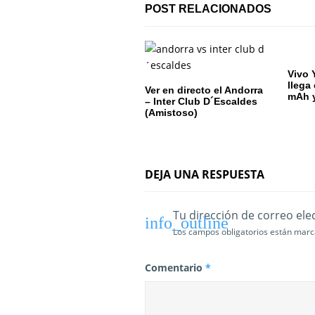
POST RELACIONADOS
ó
n
d
Vivo 
llega
Ver en directo el Andorra
e
mAh y
– Inter Club D´Escaldes
(Amistoso)
e
n
DEJA UNA RESPUESTA
t
r
Tu dirección de correo ele
a
Los campos obligatorios están mar
d
Comentario
*
a