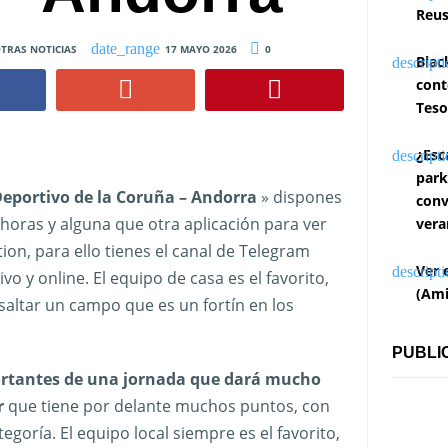
Reus
TRAS NOTICIAS
17 MAYO 2026
0
Blac
cont
Teso
¿Esc
park
 Deportivo de la Coruña – Andorra
» dispones
conv
 horas y alguna que otra aplicación para ver
vera
ion, para ello tienes el canal de Telegram
Ver 
o y online. El equipo de casa es el favorito,
(Ami
saltar un campo que es un fortín en los
PUBLI
ortantes de una jornada que dará mucho
r
que tiene por delante muchos puntos, con
egoría. El equipo local siempre es el favorito,