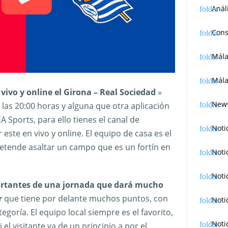
Anál
Cons
Mál
Mála
 vivo y online el Girona – Real Sociedad
»
News
 las 20:00 horas y alguna que otra aplicación
EA Sports, para ello tienes el canal de
Noti
ste en vivo y online. El equipo de casa es el
pretende asaltar un campo que es un fortín en
Noti
Noti
ortantes de una jornada que dará mucho
r
que tiene por delante muchos puntos, con
Noti
egoría. El equipo local siempre es el favorito,
Noti
l visitante va de un principio a por el