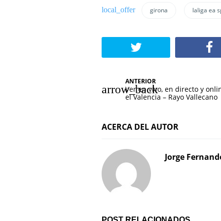
girona
laliga ea 
N
ANTERIOR
Ver en vivo, en directo y onli
a
el Valencia – Rayo Vallecano
v
ACERCA DEL AUTOR
e
g
Jorge Fernand
a
c
i
POST RELACIONADOS