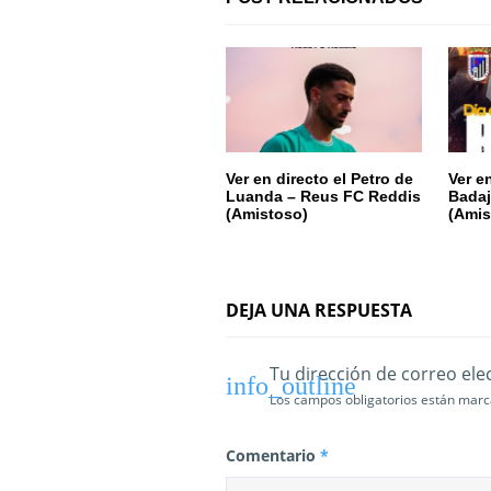
ó
n
d
e
e
Ver en directo el Petro de
Ver e
Luanda – Reus FC Reddis
Badaj
(Amistoso)
(Amis
n
t
r
DEJA UNA RESPUESTA
a
Tu dirección de correo ele
d
Los campos obligatorios están mar
a
Comentario
*
s