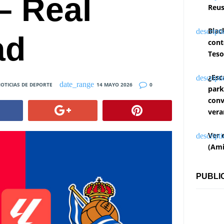
– Real
Reus
Blac
ad
cont
Teso
¿Esc
OTICIAS DE DEPORTE
14 MAYO 2026
0
park
conv
vera
Ver 
(Ami
PUBLI