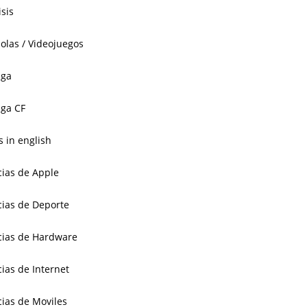
isis
olas / Videojuegos
aga
ga CF
 in english
cias de Apple
cias de Deporte
cias de Hardware
cias de Internet
cias de Moviles