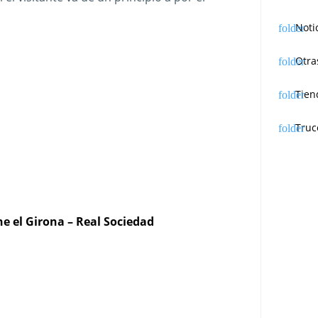
Noti
Otra
Tien
Truc
ine el Girona – Real Sociedad