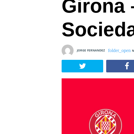
Girona 
Socied
JORGE FERNANDEZ
N