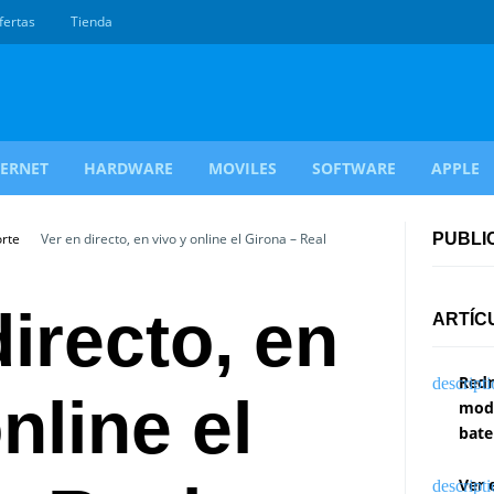
fertas
Tienda
TERNET
HARDWARE
MOVILES
SOFTWARE
APPLE
orte
Ver en directo, en vivo y online el Girona – Real
PUBLI
directo, en
ARTÍC
Redm
nline el
modi
bate
Ver 