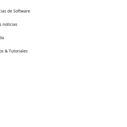
cias de Software
s noticias
da
os & Tutoriales