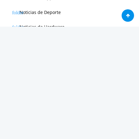
Noticias de Deporte
Noticias de Hardware
Noticias de Internet
Noticias de Moviles
Noticias de Software
Otras noticias
Tienda
Trucos & Tutoriales