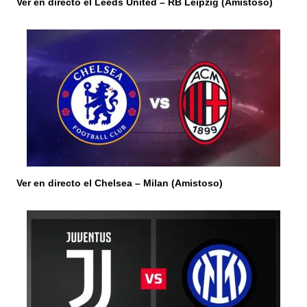
r
Ver en directo el Leeds United – RB Leipzig (Amistoso)
a
d
a
s
Ver en directo el Chelsea – Milan (Amistoso)