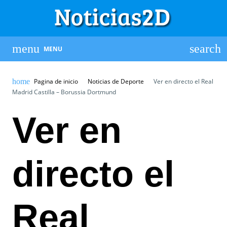
MENU
Pagina de inicio
Noticias de Deporte
Ver en directo el Real
Madrid Castilla – Borussia Dortmund
Ver en
directo el
Real