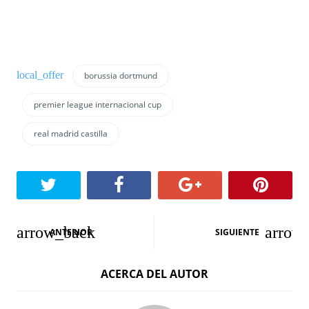
borussia dortmund
premier league internacional cup
real madrid castilla
N
ANTERIOR
SIGUIENTE
a
ACERCA DEL AUTOR
v
e