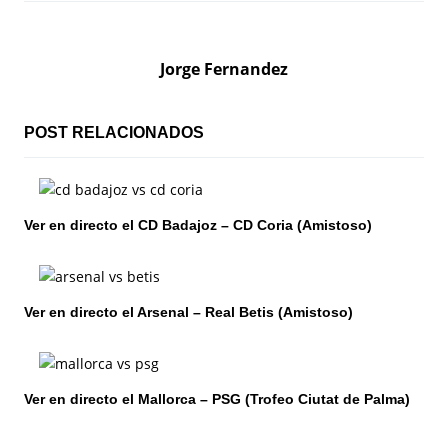
e
g
Jorge Fernandez
a
c
POST RELACIONADOS
i
ó
Ver en directo el CD Badajoz – CD Coria (Amistoso)
n
d
Ver en directo el Arsenal – Real Betis (Amistoso)
e
e
n
Ver en directo el Mallorca – PSG (Trofeo Ciutat de Palma)
t