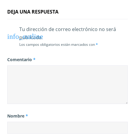
r
DEJA UNA RESPUESTA
a
Tu dirección de correo electrónico no será
d
publicada.
a
Los campos obligatorios están marcados con
*
s
Comentario
*
Nombre
*