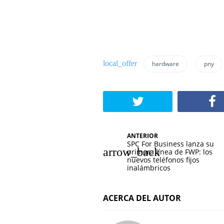
hardware
pny
N
ANTERIOR
SPC For Business lanza su
a
primera línea de FWP: los
nuevos teléfonos fijos
v
inalámbricos
e
ACERCA DEL AUTOR
g