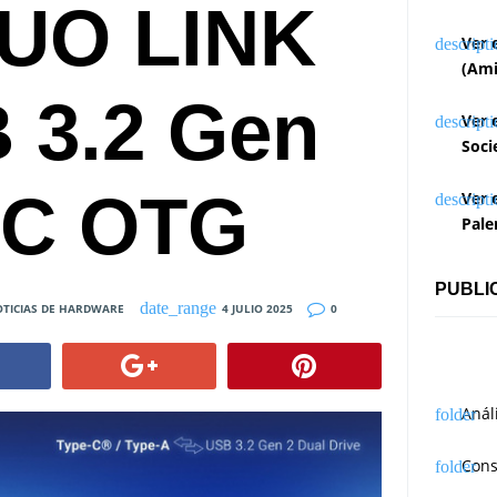
DUO LINK
Ver 
(Ami
 3.2 Gen
Ver 
Soci
-C OTG
Ver 
Pale
PUBLI
TICIAS DE HARDWARE
4 JULIO 2025
0
Anál
Cons