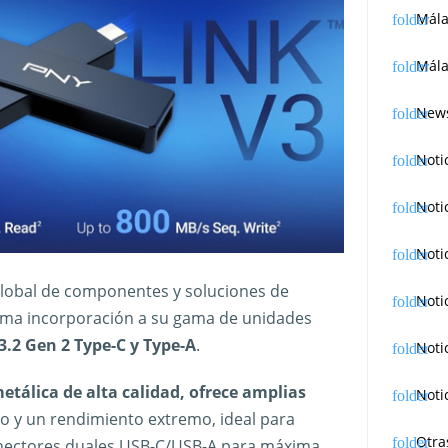
Mál
Mála
News
Noti
Noti
Noti
global de componentes y soluciones de
Noti
ima incorporación a su gama de unidades
.2 Gen 2 Type-C y Type-A
.
Noti
tálica de alta calidad, ofrece amplias
Noti
 y un rendimiento extremo, ideal para
Otra
onectores duales USB-C/USB-A para máxima