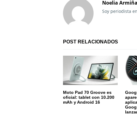
a
Noelia Armiñ
Soy periodista e
c
i
ó
POST RELACIONADOS
n
d
e
e
Moto Pad 70 Groove es
Googl
n
oficial: tablet con 10.200
apare
mAh y Android 16
aplic
t
Googl
lanza
r
a