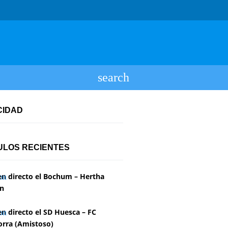
CIDAD
ULOS RECIENTES
en directo el Bochum – Hertha
in
en directo el SD Huesca – FC
rra (Amistoso)