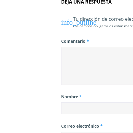
DEJA UNA RESPUESTA
d
a
Tu dirección de correo ele
s
Los campos obligatorios están mar
Comentario
*
Nombre
*
Correo electrónico
*