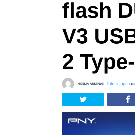
flash 
V3 USB
2 Type
NOELIA ARMINAS
NO