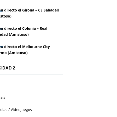
en directo el Girona – CE Sabadell
stoso)
en directo el Colonia – Real
edad (Amistoso)
en directo el Melbourne City –
rmo (Amistoso)
CIDAD 2
isis
olas / Videojuegos