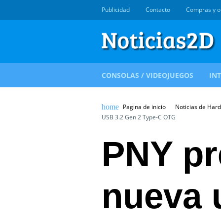
Publicidad
Contacto
Compras y o
CONSOLAS / VIDEOJUEGOS
IN
Pagina de inicio
Noticias de Har
USB 3.2 Gen 2 Type-C OTG
PNY pr
nueva 