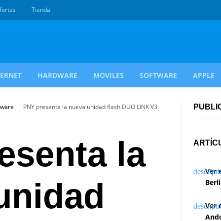
fertas
Tienda
TERNET
HARDWARE
MOVILES
SOFTWARE
APPLE
dware
PNY presenta la nueva unidad flash DUO LINK V3
PUBLI
esenta la
ARTÍC
Ver 
unidad
Berl
Ver 
Ando