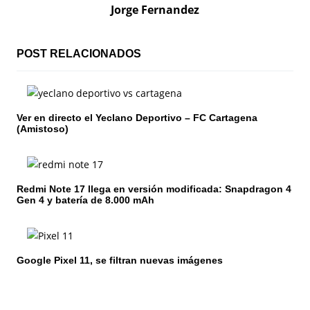
c
Jorge Fernandez
i
ó
POST RELACIONADOS
n
d
Ver en directo el Yeclano Deportivo – FC Cartagena
(Amistoso)
e
e
n
Redmi Note 17 llega en versión modificada: Snapdragon 4
Gen 4 y batería de 8.000 mAh
t
r
Google Pixel 11, se filtran nuevas imágenes
a
d