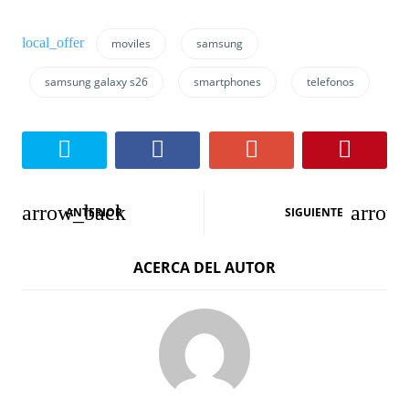
moviles
samsung
samsung galaxy s26
smartphones
telefonos
N
ANTERIOR
SIGUIENTE
a
ACERCA DEL AUTOR
v
e
g
a